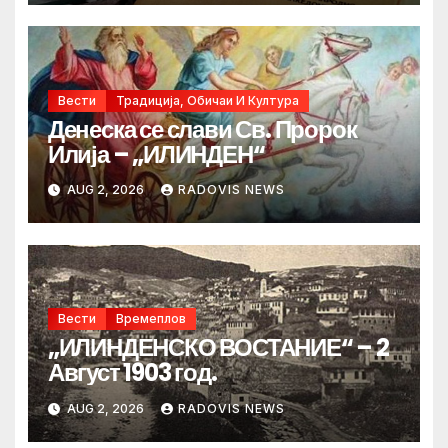
Вести
Традиција, Обичаи И Култура
Денеска се слави Св. Пророк
Илија – „ИЛИНДЕН“
AUG 2, 2026
RADOVIS NEWS
Вести
Времеплов
„ИЛИНДЕНСКО ВОСТАНИЕ“ – 2
Август 1903 год.
AUG 2, 2026
RADOVIS NEWS