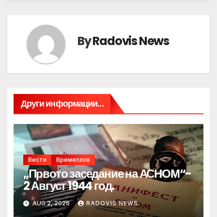
By
Radovis News
Други информации...
Вести
Времеплов
„Првото заседание на АСНОМ“-
2 Август 1944 год.
AUG 2, 2026
RADOVIS NEWS