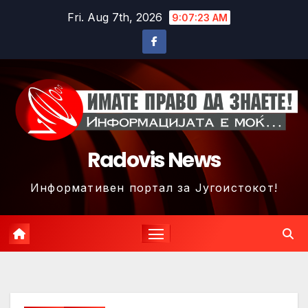
Skip
Fri. Aug 7th, 2026
9:07:26 AM
to
content
Radovis News
Информативен портал за Југоистокот!