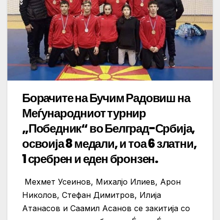
Борачите на Бучим Радовиш на
Меѓународниот турнир
„Победник“ во Белград-Србија,
освоија 8 медали, и тоа 6 златни,
1 сребрен и еден бронзен.
Мехмет Усеинов, Михалјо Илиев, Арон
Николов, Стефан Димитров, Илија
Атанасов и Саамил Асанов се закитија со