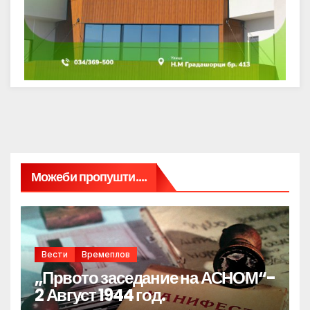
Можеби пропушти....
Вести
Времеплов
„Првото заседание на АСНОМ“-
2 Август 1944 год.