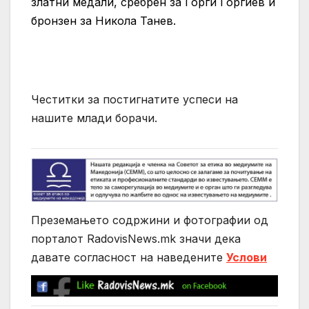
златни медали, сребрен за Ѓорги Ѓоргиев и
бронзен за Никола Танев.
Честитки за постигнатите успеси на
нашите млади борачи.
Преземањето содржини и фотографии од
порталот RadovisNews.mk значи дека
давате согласност на нaведените
Услови