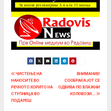
Post
ЧИСТЕЊЕ НА
ВНИМАНИЕ!
НАНОСИТЕ ВО
СООБРАЌАЈОТ СЕ
navigation
РЕЧНОТО КОРИТО НА
ОДВИВА ПО ВЛАЖНИ
СТУПНИЦА ВО
КОЛОВОЗИ…
ПОДАРЕШ