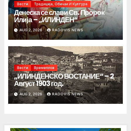
Вести
Традиција, Обичаи И Култура
Денеска се слави Св. Пророк
Илија – „ИЛИНДЕН“
AUG 2, 2026
RADOVIS NEWS
Вести
Времеплов
„ИЛИНДЕНСКО ВОСТАНИЕ“ – 2
Август 1903 год.
AUG 2, 2026
RADOVIS NEWS