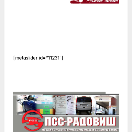
[metaslider id=”11231″]