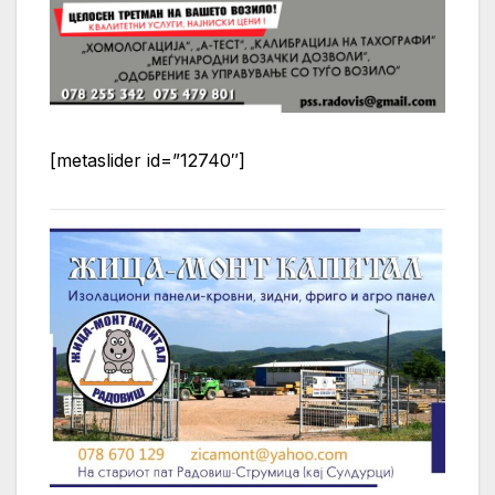
[metaslider id=”12740″]