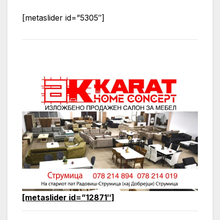
[metaslider id=”5305″]
[metaslider id=”12871″]