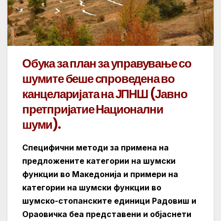
Обука за план за управување со
шумите беше спроведена во
канцеларијата на ЈПНШ (Јавно
претпријатие Национални
шуми).
Специфични методи за примена на
предложените категории на шумски
функции во Македонија и примери на
категории на шумски функции во
шумско-стопанските единици Радовиш и
Ораовичка беа представени и објаснети