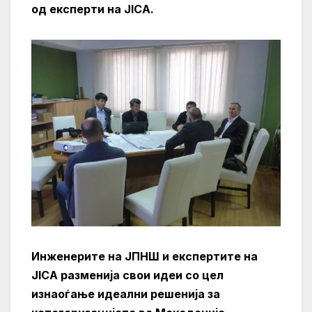
од експерти на JICA.
Инженерите на ЈПНШ и експертите на
JICA
разменија свои идеи со цел
изнаоѓање идеални решенија за