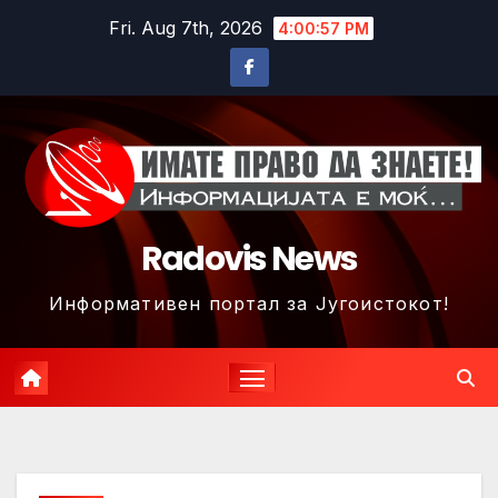
Skip
Fri. Aug 7th, 2026
4:01:00 PM
to
content
Radovis News
Информативен портал за Југоистокот!