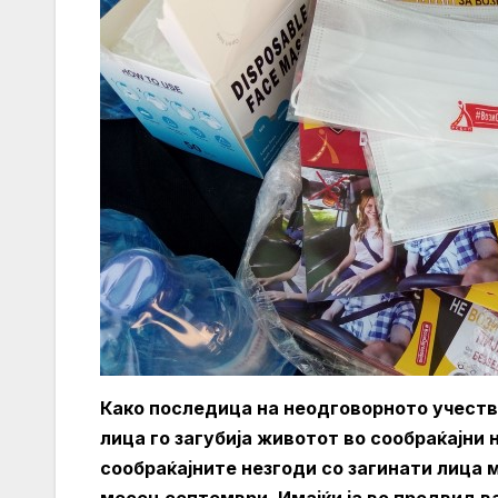
Како последица на неодговорното учество
лица го загубија животот во сообраќајни 
сообраќајните незгоди со загинати лица 
месец септември. Имајќи ја во предвид в