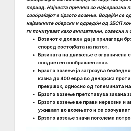
период. Најчеста причина со најсериозни п
сообраќајот е брзото возење. Водејќи се о
најважните обврски и одредби од ЗБСП кои 
ги почитуваат како внимателни, совесни и 
Возачот е должен да ја прилагоди бр
според состојбата на патот.
Брзината на движење е ограничена с
соодветен сообраќаен знак.
Брзото возење ја загрозува безбедно
казна до 400 евра во денарска прот
прекршок, односно од големината на
Брзото возење претставува закана з
Брзото возење ве прави нервозни и 
уживаат во возењето и се соочуваат 
Брзото возење значи поголема потро