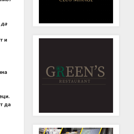
 да
т и
чна
еци.
т да