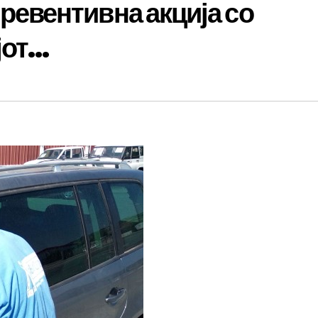
вентивна акција со
јот…