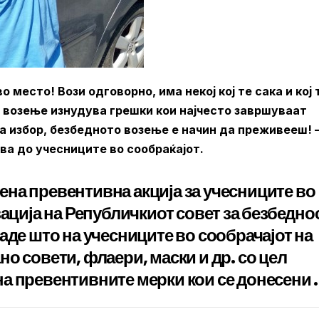
 место! Вози одговорно, има некој кој те сака и кој 
 возење изнудува грешки кои најчесто завршуваат
а избор, безбедното возење е начин да преживееш! –
ва до учесниците во сообраќајот.
на превентивна акција за учесниците во
зација на Републичкиот совет за безбедно
аде што на учесниците во сообрачајот на
о совети, флаери, маски и др. со цел
а превентивните мерки кои се донесени .