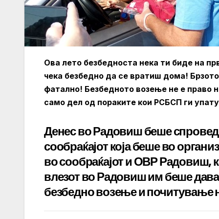
Ова лето безбедноста нека ти биде на прво
чека безбедно да се вратиш дома! Брзото
фатално! Безбедното возење не е право н
само дел од пораките кои РСБСП ги упату
Денес во Радовиш беше спроведе
сообраќајот која беше во органи
во сообраќајот и ОВР Радовиш, к
влезот во Радовиш им беше даван
безбедно возење и почитување н