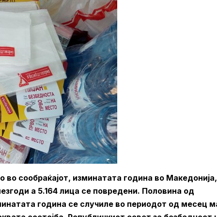
 во сообраќајот, изминатата година во Македонија,
незгоди а 5.164 лица се повредени. Половина од
минатата година се случиле во периодот од месец м
аквата состојба, Републичкиот совет за безбедност 