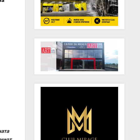
ната
тниот