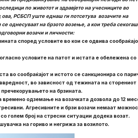
оследици по животот и здравјето на учесниците во
д ова, РСБСП уште еднаш ги потсетува возачите на
се однесуваат на брзото возење, а кои треба секогаш
одговорни возачи и личности:
зината според условите во кои се одвива сообраќајо
огласно условите на патот и истата е обележена со
ста во сообраќајот и истото се санкционира со пари
иввредност, во зависност од тежината на сторениот
 пречекорувањето на брзината.
а времено одземање на возачката дозвола до 12 мес
агресивни. Агресивните и брзи возачи немаат можнос
со голем број на стресни ситуации додека возат.
шувачка на гориво и негрижа за возилото.