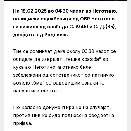
На 18.02.2025 во 04:30 часот во Неготино,
полициски службеници од ОВР Неготино
ги лишиле од слобода С. А(45) и С. Д.(35),
двајцата од Радовиш.
Тие се сомничат дека околу 03.30 часот се
обиделе да извршат „тешка кражба“ во
куќа во Неготино, а откако биле
забележани од сопственикот со патничко
возило „бмв“ со радовишки ознаки го
напуштиле местото.
По целосно документирање на случајот,
против нив ќе биде поднесена соодветна
пријава.