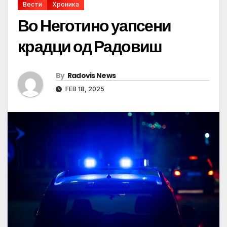
Вести
Хроника
Во Неготино уапсени
крадци од Радовиш
By
Radovis News
FEB 18, 2025