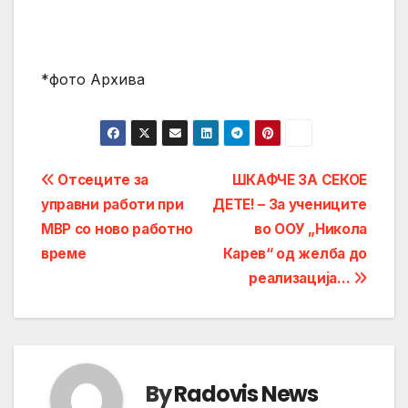
*фото Архива
Post
Отсеците за
ШКАФЧЕ ЗА СЕКОЕ
управни работи при
ДЕТЕ! – За учениците
navigation
МВР со ново работно
во ООУ „Никола
време
Карев“ од желба до
реализација…
By
Radovis News