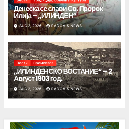
Вести
Традиција, Обичаи И Култура
Денеска се слави Св. Пророк
Илија – „ИЛИНДЕН“
AUG 2, 2026
RADOVIS NEWS
Вести
Времеплов
„ИЛИНДЕНСКО ВОСТАНИЕ“ – 2
Август 1903 год.
AUG 2, 2026
RADOVIS NEWS