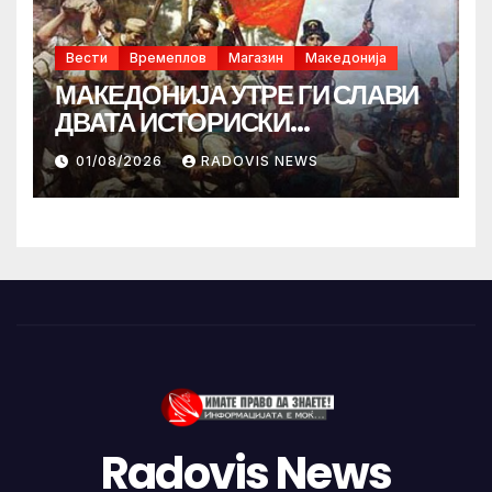
Вести
Времеплов
Магазин
Македонија
МАКЕДОНИЈА УТРЕ ГИ СЛАВИ
ДВАТА ИСТОРИСКИ
ИЛИНДЕНА!
01/08/2026
RADOVIS NEWS
Radovis News