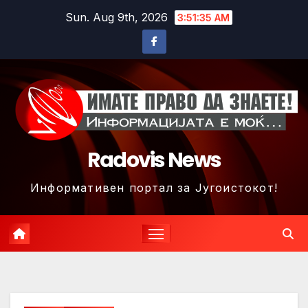
Skip
Sun. Aug 9th, 2026
3:51:38 AM
to
content
Radovis News
Информативен портал за Југоистокот!