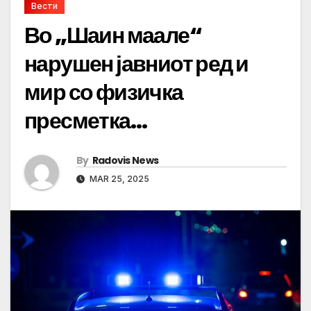
Вести
Во „Шаин маале“
нарушен јавниот ред и
мир со физичка
пресметка…
By
Radovis News
MAR 25, 2025