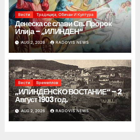
Вести
Традиција, Обичаи И Култура
Денеска се слави Св. Пророк
Илија – „ИЛИНДЕН“
AUG 2, 2026
RADOVIS NEWS
Вести
Времеплов
„ИЛИНДЕНСКО ВОСТАНИЕ“ – 2
Август 1903 год.
AUG 2, 2026
RADOVIS NEWS