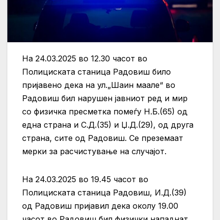
На 24.03.2025 во 12.30 часот во
Полициската станица Радовиш било
пријавено дека на ул.„Шаин маале“ во
Радовиш бил нарушен јавниот ред и мир
со физичка пресметка помеѓу Н.Б.(65) од
една страна и С.Д.(35) и Џ.Д.(29), од друга
страна, сите од Радовиш. Се преземаат
мерки за расчистување на случајот.
На 24.03.2025 во 19.45 часот во
Полициската станица Радовиш, И.Д.(39)
од Радовиш пријавил дека околу 19.00
часот во Радовиш бил физички нападнат