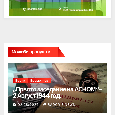
Можеби пропушти....
Вести
Времеплов
„Првото заседание на АСНОМ“-
2 Август 1944 год.
02/08/2026
RADOVIS NEWS