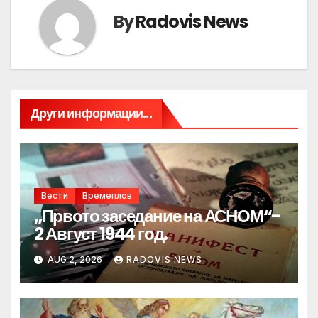
By
Radovis News
Други информации...
Вести
Времеплов
„Првото заседание на АСНОМ“-
2 Август 1944 год.
AUG 2, 2026
RADOVIS NEWS