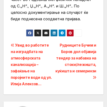
од С.„Н“., Џ.„Н“., А.„Н“. и Ш.„Н“.. По
целосно документирање на случајот ќе
биде поднесена соодветна пријава.
Post
Увид во работите
Рудниците Бучим и
на изградбата на
Боров дол објавија
navigation
атмосферската
тендер за набавка на
канализација –
стоки/лежишта,
зафаќање на
куќишта и семеринзи
поројните води од ул.
Илија Алексов…