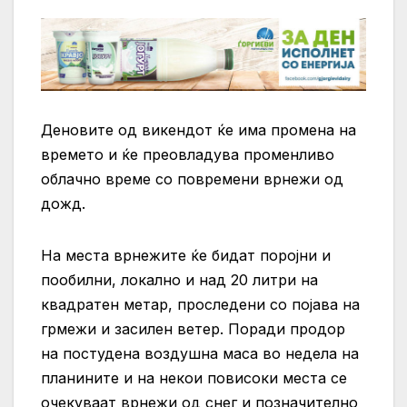
Деновите од викендот ќе има промена на
времето и ќе преовладува променливо
облачно време со повремени врнежи од
дожд.
На места врнежите ќе бидат поројни и
пообилни, локално и над 20 литри на
квадратен метар, проследени со појава на
грмежи и засилен ветер. Поради продор
на постудена воздушна маса во недела на
планините и на некои повисоки места се
очекуваат врнежи од снег и позначително