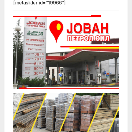
[metaslider id=”19966″]