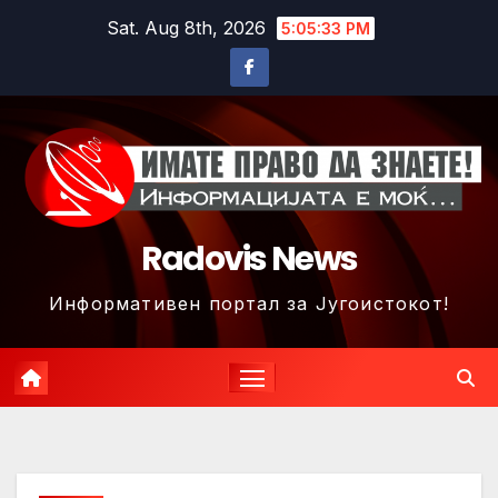
Skip
Sat. Aug 8th, 2026
5:05:36 PM
to
content
Radovis News
Информативен портал за Југоистокот!