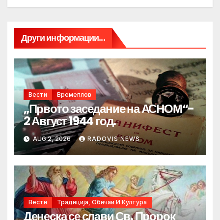
Други информации...
Вести
Времеплов
„Првото заседание на АСНОМ“-
2 Август 1944 год.
AUG 2, 2026
RADOVIS NEWS
Вести
Традиција, Обичаи И Култура
Денеска се слави Св. Пророк