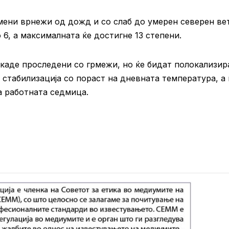
ени врнежи од дожд и со слаб до умерен северен вет
6, а максималната ќе достигне 13 степени.
каде проследени со грмежи, но ќе бидат полокализир
 стабилизација со пораст на дневната температура, а
а работната седмица.