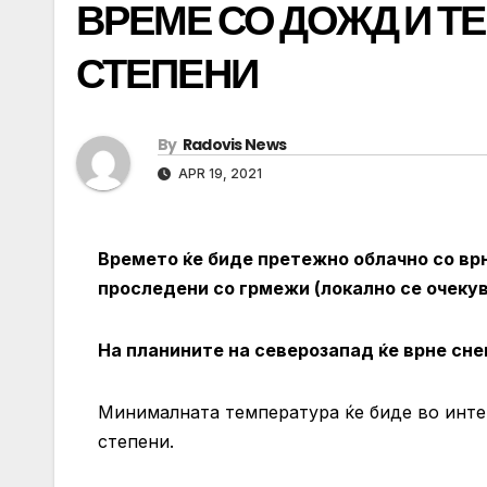
ВРЕМЕ СО ДОЖД И ТЕ
СТЕПЕНИ
By
Radovis News
APR 19, 2021
Времето ќе биде претежно облачно со врн
проследени со грмежи (локално се очекува
На планините на северозапад ќе врне сн
Минималната температура ќе биде во интер
степени.