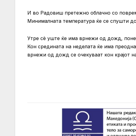
И во Радовиш претежно облачно со поврем
Минималната температура ќе се спушти до 
Утре сѐ уште ќе има врнежи од дожд, поне
Кон средината на неделата ќе има преодна
врнежи од дожд се очекуваат кон крајот н