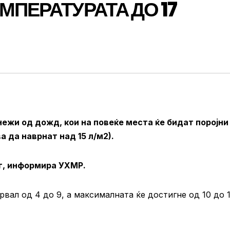
МПЕРАТУРАТА ДО 17
ежи од дожд, кои на повеќе места ќе бидат поројни
 да наврнат над 15 л/м2).
ег, информира УХМР.
вал од 4 до 9, а максималната ќе достигне од 10 до 