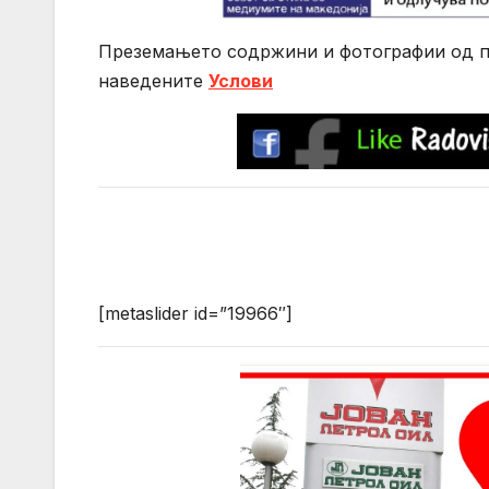
Преземањето содржини и фотографии од по
нaведените
Услови
[metaslider id=”19966″]