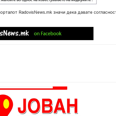
рталот RadovisNews.mk значи дека давате согласнос