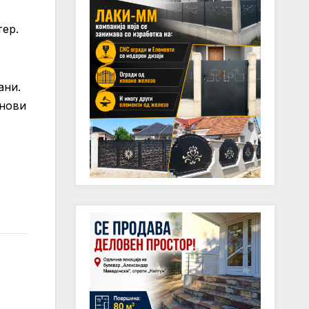
ер.
ани.
 нови