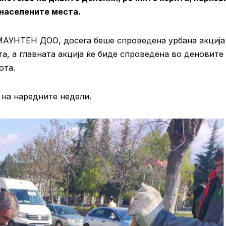
 населените места.
АУНТЕН ДОО, досега беше спроведена урбана акција
а, а главната акција ќе биде спроведена во деновите
ота.
 на наредните недели.