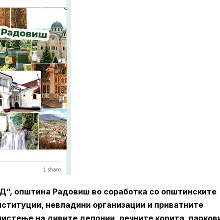
Д“, општина Радовиш во соработка со општинските
 институции, невладини организации и приватните
чистење на дивите депонии, речните корита, парков