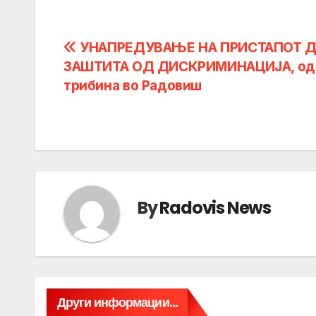
Post
УНАПРЕДУВАЊЕ НА ПРИСТАПОТ 
ЗАШТИТА ОД ДИСКРИМИНАЦИЈА, од
navigation
трибина во Радовиш
By
Radovis News
Други информации...