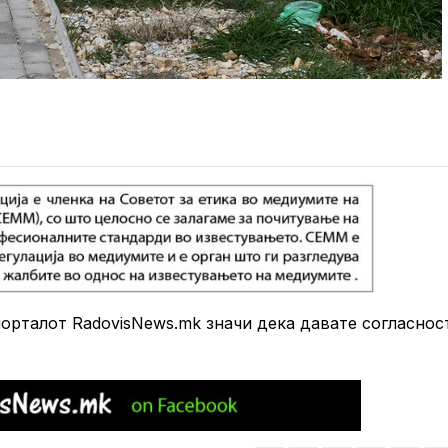
рталот RadovisNews.mk значи дека давате согласнос