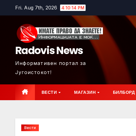
Skip
Fri. Aug 7th, 2026
4:10:16 PM
to
content
Radovis News
Информативен портал за
Југоистокот!
ВЕСТИ
МАГАЗИН
БИЛБОРД
Вести