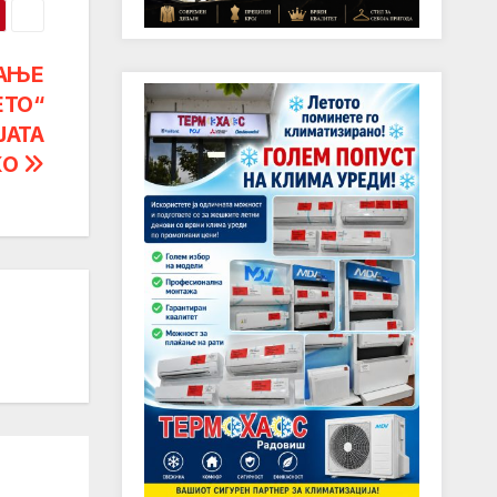
АЊЕ
ЕТО“
ЈАТА
КО