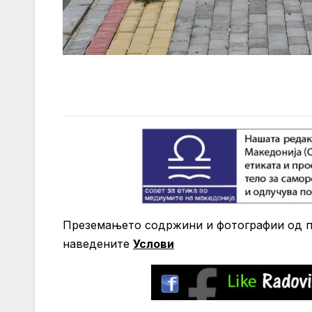
Преземањето содржини и фотографии од по
нaведените
Услови