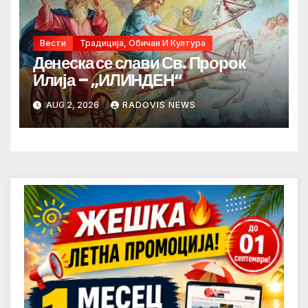
Вести
Традиција, Обичаи И Култура
Денеска се слави Св. Пророк
Илија – „ИЛИНДЕН“
AUG 2, 2026
RADOVIS NEWS