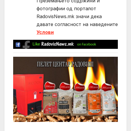
Преземањето содржини и
фотографии од порталот
RadovisNews.mk значи дека
давате согласност на нaведените
Услови