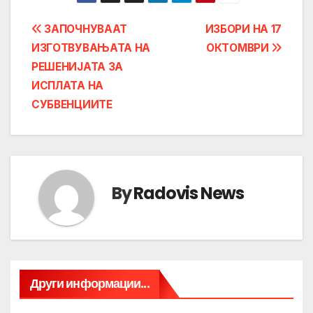
Post
ЗАПОЧНУВАAT
ИЗБОРИ НА 17
ИЗГОТВУВАЊATA НА
ОКТОМВРИ
navigation
РЕШЕНИЈАТА ЗА
ИСПЛАТА НА
СУБВЕНЦИИТЕ
By
Radovis News
Други информации...