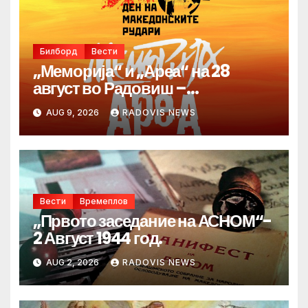
Билборд
Вести
„Меморија“ и „Ареа“ на 28
август во Радовиш –
продолжува традицијата за
AUG 9, 2026
RADOVIS NEWS
Денот на македонските рудари
Вести
Времеплов
„Првото заседание на АСНОМ“-
2 Август 1944 год.
AUG 2, 2026
RADOVIS NEWS