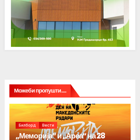
Можеби пропушти....
Билборд
Вести
„Меморија“ и „Ареа“ на 28