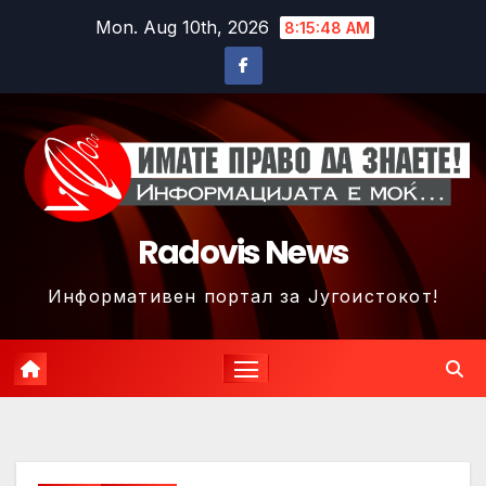
Skip
Mon. Aug 10th, 2026
8:15:51 AM
to
content
Radovis News
Информативен портал за Југоистокот!