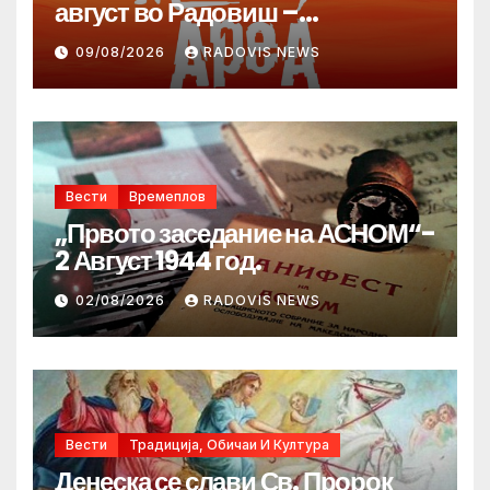
август во Радовиш –
продолжува традицијата за
09/08/2026
RADOVIS NEWS
Денот на македонските рудари
Вести
Времеплов
„Првото заседание на АСНОМ“-
2 Август 1944 год.
02/08/2026
RADOVIS NEWS
Вести
Традиција, Обичаи И Култура
Денеска се слави Св. Пророк