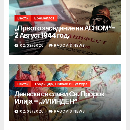
Вести
Времеплов
„Првото заседание на АСНОМ“-
2 Август 1944 год.
02/08/2026
RADOVIS NEWS
Вести
Традиција, Обичаи И Култура
Денеска се слави Св. Пророк
Илија – „ИЛИНДЕН“
02/08/2026
RADOVIS NEWS