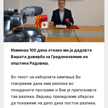
Изминаа 100 дена откако ми ја дадовте
Вашата доверба за Градоначалник на
општина Радовиш.
Во текот на изборната кампања Ви
говоревме дека има разлика во
понудените програми и Вие ја препознавте
таа разлика. Веднаш презедовме обврска
да покажеме на дело дека постои разлика.