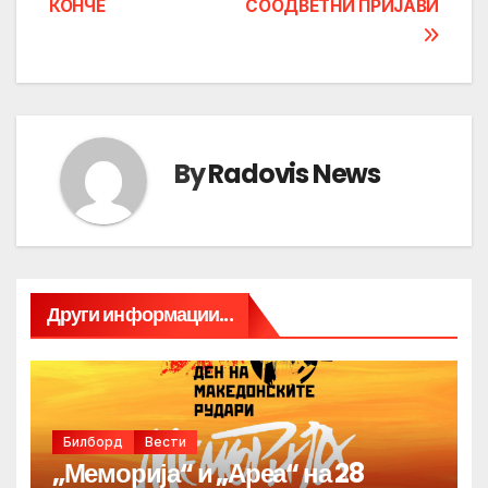
КОНЧЕ
СООДВЕТНИ ПРИЈАВИ
By
Radovis News
Други информации...
Билборд
Вести
„Меморија“ и „Ареа“ на 28