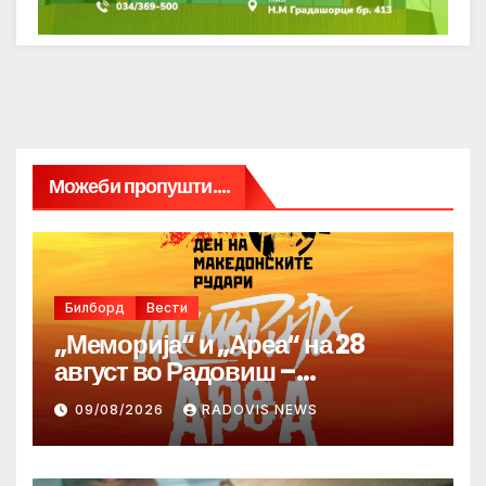
Можеби пропушти....
Билборд
Вести
„Меморија“ и „Ареа“ на 28
август во Радовиш –
продолжува традицијата за
09/08/2026
RADOVIS NEWS
Денот на македонските рудари