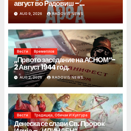
август во Радовиш –
продолжува традицијата за
AUG 9, 2026
RADOVIS NEWS
Денот на македонските рудари
Вести
Времеплов
„Првото заседание на АСНОМ“-
2 Август 1944 год.
AUG 2, 2026
RADOVIS NEWS
Вести
Традиција, Обичаи И Култура
Денеска се слави Св. Пророк
Илија – „ИЛИНДЕН“