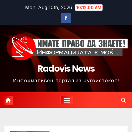
Skip
Mon. Aug 10th, 2026
10:12:02 AM
to
content
Radovis News
Информативен портал за Југоистокот!