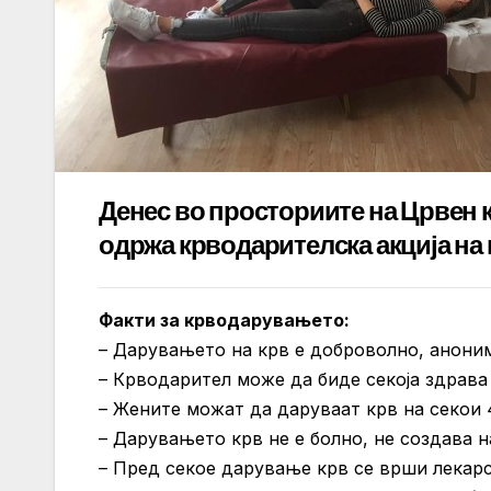
Денес во просториите на Црвен 
одржа крводарителска акција на 
Факти за крводарувањето:
– Дарувањето на крв е доброволно, аноним
– Крводарител може да биде секоја здрава 
– Жените можат да даруваат крв на секои 
– Дарувањето крв не е болно, не создава н
– Пред секое дарување крв се врши лекарс