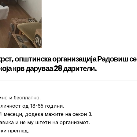
крст, општинска организација Радовиш се
која крв даруваа 28 дарители.
но и бесплатно.
личност од 18-65 години.
4 месеци, додека мажите на секои 3.
авика и не му штети на организмот.
ки преглед.