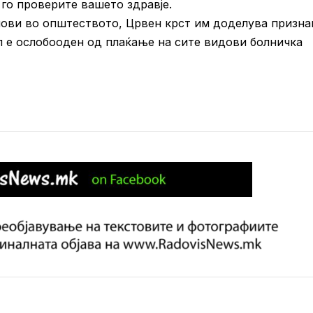
 го проверите вашето здравје.
ови во општеството, Црвен крст им доделува признан
ел е ослобооден од плаќање на сите видови болничка