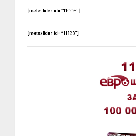
[metaslider id=”11006″]
[metaslider id=”11123″]