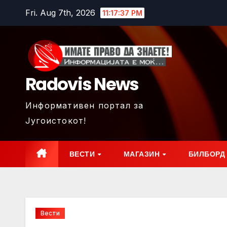
Skip
Fri. Aug 7th, 2026
11:17:39 PM
to
content
Radovis News
Информативен портал за
Југоистокот!
ВЕСТИ
МАГАЗИН
БИЛБОРД
Вести