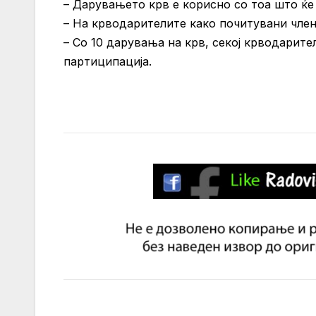
– Дарувањето крв е корисно со тоа што ќе
– На крводарителите како почитувани член
– Со 10 дарувања на крв, секој крводарит
партиципација.