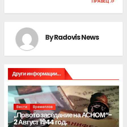
ПРАВЕЦ
By
Radovis News
Други информации...
Вести
Времеплов
„Првото заседание на АСНОМ“-
2 Август 1944 год.