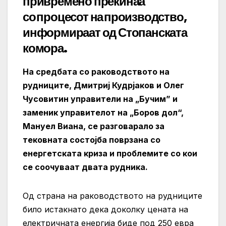
привремено прекинаа
со процесот на производство,
информираат од Стопанската
комора.
На средбата со раководството на
рудниците, Дмитриј Кудрјаков и Олег
Чусовитин управители на „Бучим” и
заменик управителот на „Боров дол“,
Мануел Виана, се разговарало за
тековната состојба поврзана со
енергетската криза и проблемите со кои
се соочуваат двата рудника.
Од страна на раководството на рудниците
било истакнато дека доколку цената на
електричната енергија биде под 250 евра