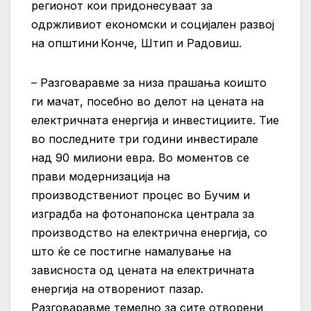
регионот кои придонесуваат за
одржливиот економски и социјален развој
на општини Конче, Штип и Радовиш.
– Разговаравме за низа прашања коишто
ги мачат, посебно во делот на цената на
електричната енергија и инвестициите. Тие
во последните три години инвестирале
над 90 милиони евра. Во моментов се
прави модернизација на
производствениот процес во Бучим и
изградба на фотонапонска централа за
производство на електрична енергија, со
што ќе се постигне намалување на
зависноста од цената на електричната
енергија на отворениот пазар.
Разговаравме темелно за сите отворени