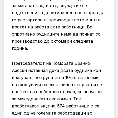
за мегават час, во тој случај тие се
подготвени за десетина дена повторно да
го рестартираат производството и да ги
вратат на работа сите работници. Во
спротивно рудниците нема да почнат со
производство до октомври следната
година.
Претседателот на Комората Бранко
Азески истакнал дека двата рудника кои
влегуваат во групата на 10-те најголеми
потрошувачи на електрична енергија и се
наоѓаат на слободниот пазар, се значајни
за македонската економија. Тие
вработуваат вкупно 674 работници и се
едни од најголемите работодавци во