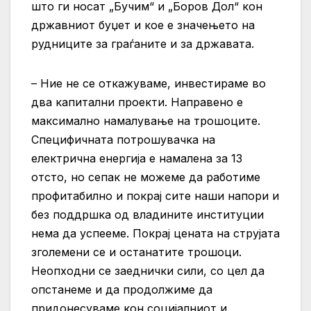
што ги носат „Бучим“ и „Боров Дол“ кон
државниот буџет и кое е значењето на
рудниците за граѓаните и за државата.
– Ние не се откажуваме, инвестираме во
два капитални проекти. Направено е
максимално намалување на трошоците.
Специфичната потрошувачка на
електрична енергија е намалена за 13
отсто, но сепак не можеме да работиме
профитабилно и покрај сите наши напори и
без поддршка од владините институции
нема да успееме. Покрај цената на струјата
зголемени се и останатите трошоци.
Неопходни се заеднички сили, со цел да
опстанеме и да продолжиме да
придонесуваме кон социјалниот и