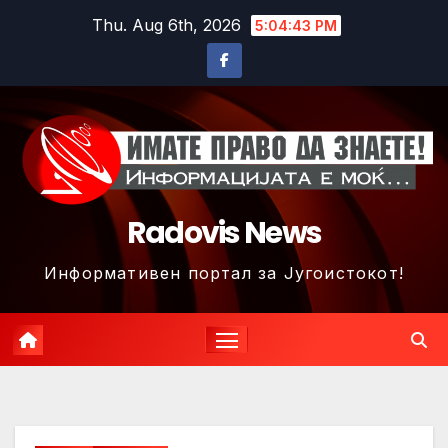
Skip
Thu. Aug 6th, 2026
5:04:46 PM
to
content
Radovis News
Информативен портал за Југоистокот!