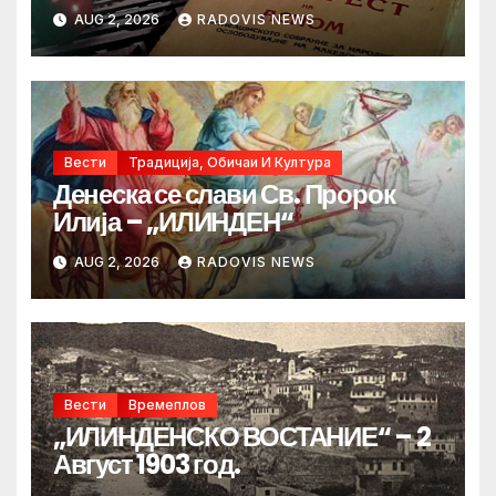
AUG 2, 2026
RADOVIS NEWS
Вести
Традиција, Обичаи И Култура
Денеска се слави Св. Пророк
Илија – „ИЛИНДЕН“
AUG 2, 2026
RADOVIS NEWS
Вести
Времеплов
„ИЛИНДЕНСКО ВОСТАНИЕ“ – 2
Август 1903 год.