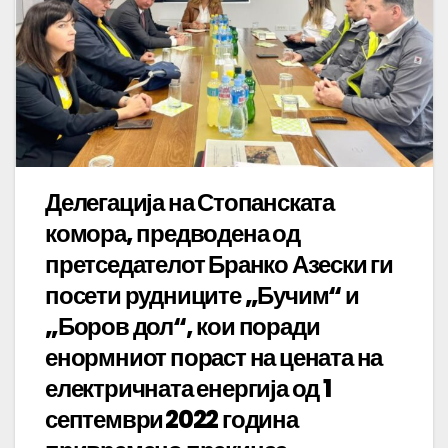
Делегација на Стопанската
комора, предводена од
претседателот Бранко Азески ги
посети рудниците „Бучим“ и
„Боров дол“, кои поради
енормниот пораст на цената на
електричната енергија од 1
септември 2022 година