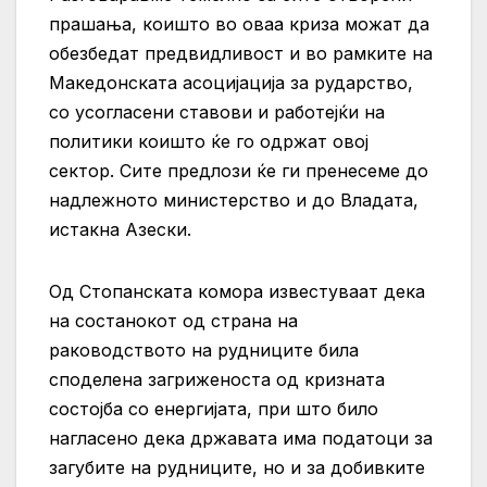
прашања, коишто во оваа криза можат да
обезбедат предвидливост и во рамките на
Македонската асоцијација за рударство,
со усогласени ставови и работејќи на
политики коишто ќе го одржат овој
сектор. Сите предлози ќе ги пренесеме до
надлежното министерство и до Владата,
истакна Азески.
Од Стопанската комора известуваат дека
на состанокот од страна на
раководството на рудниците била
споделена загриженоста од кризната
состојба со енергијата, при што било
нагласено дека државата има податоци за
загубите на рудниците, но и за добивките