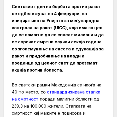
Светскиот ден на борбата против ракот
се одбележува на 4 февруари, на
иницијатива на Унијата за меѓународна
контрола на ракот (UICC), која има за цел
да се помогне да се спасат милиони и да
се спречат смртни случаи секоја година
со зголемување на свеста и едукација за
ракот и придобивање на влади и
поединци од целиот свет да преземат
акција против болеста.
Во светски рамки Македонија се наоѓа на
40-то место, со
стандардизирана стапка
на смртност
поради малигни болести од
239,3 на 100.000 жители. Стапката на
смртност кај мажите е повисока и