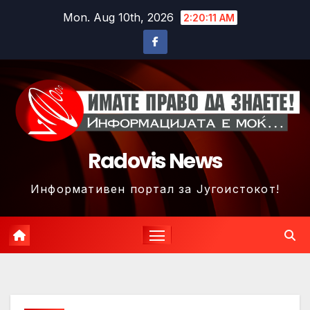
Skip
Mon. Aug 10th, 2026
2:20:14 AM
to
content
Radovis News
Информативен портал за Југоистокот!