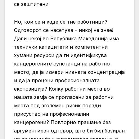
се заштитени.
Но, кои се и каде се тие работници?
Одговорот се насетува – никој не знае!
Дали некој во Република Македонија има
технички капацитети и компетентни
хумани ресурси да ги идентификува
канцерогените супстанци на работно
место, да ја измери нивната концентрација
и да ја процени професионалната
експозиција? Колку работни места во
нашата земја се прогласени за работни
места под зголемен ризик поради
присуство на професионални
канцерогени? Повторно прашање без
аргументиран одговор, што би бил базиран
на евиденција и систематско следење, а