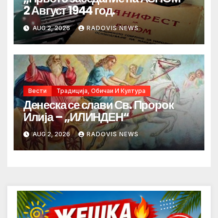
2 Август 1944 год.
AUG 2, 2026
RADOVIS NEWS
Вести
Традиција, Обичаи И Култура
Денеска се слави Св. Пророк
Илија – „ИЛИНДЕН“
AUG 2, 2026
RADOVIS NEWS