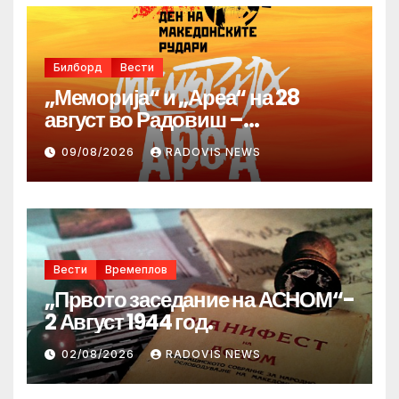
Билборд
Вести
„Меморија“ и „Ареа“ на 28
август во Радовиш –
продолжува традицијата за
09/08/2026
RADOVIS NEWS
Денот на македонските рудари
Вести
Времеплов
„Првото заседание на АСНОМ“-
2 Август 1944 год.
02/08/2026
RADOVIS NEWS