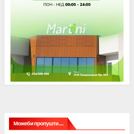
Можеби пропушти....