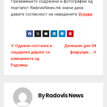
Преземањето содржини и фотографии од
порталот RadovisNews.mk значи дека
давате согласност на нaведените
Услови
Post
Одржан состанок и
Денешен ден 04
социјален дијалог со
февруари…
navigation
компаниите од
Радовиш
By
Radovis News