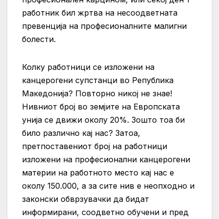
работник бил жртва на несоодветната
превенција на професионалните малигни
болести.
Колку работници се изложени на
канцерогени супстанци во Република
Македонија? Повторно никој не знае!
Нивниот број во земјите на Европската
унија се движи околу 20%. Зошто тоа би
било различно кај нас? Затоа,
претпоставениот број на работници
изложени на професионални канцерогени
материи на работното место кај нас е
околу 150.000, а за сите нив е неопходно и
законски обврзувачки да бидат
информирани, соодветно обучени и пред