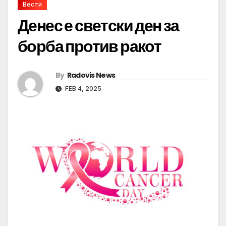
Вести
Денес е светски ден за
борба против ракот
By
Radovis News
FEB 4, 2025