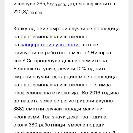
изнесува 265,6
, додека кај жените е
/100.000
220,8/
.
100.000
Колку од овие смртни случаи се последица
на професионална изложеност
на
канцерогени супстанци
што се
присутни на работното место? Никој на
знае! Се проценува дека во земјите на
Европската унија, речиси 10% од сите
смртни случаи од карцином се последица
на професионална изложеност т.е. имаат
професионална етиологија. Во 2016 година
во нашата земја се регистрирани вкупно
3882 смртни случаи поради малигни
неоплазми. Тоа значи дека таа година,
околу 380 работници умреле поради
професионален карцином, или секој ден 1