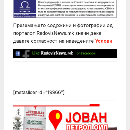
Преземањето содржини и фотографии од
порталот RadovisNews.mk значи дека
давате согласност на нaведените
Услови
[metaslider id=”19966″]