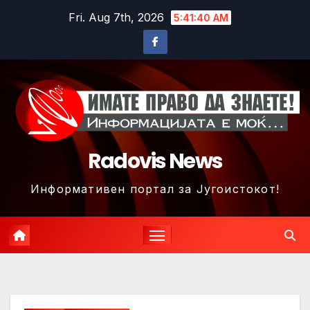
Skip
Fri. Aug 7th, 2026
5:41:43 AM
to
content
Radovis News
Информативен портал за Југоистокот!