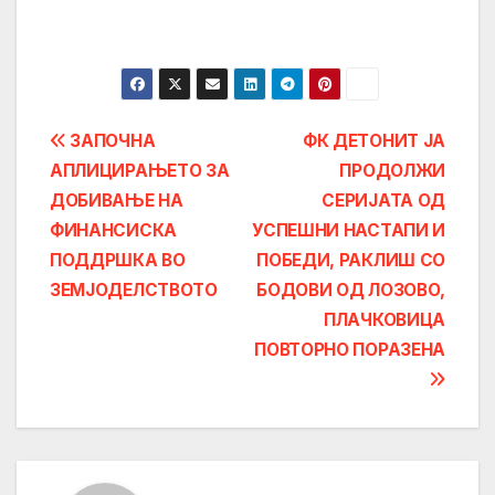
Post
ЗАПОЧНА
ФК ДЕТОНИТ ЈА
АПЛИЦИРАЊЕТО ЗА
ПРОДОЛЖИ
navigation
ДОБИВАЊЕ НА
СЕРИЈАТА ОД
ФИНАНСИСКА
УСПЕШНИ НАСТАПИ И
ПОДДРШКА ВО
ПОБЕДИ, РАКЛИШ СО
ЗЕМЈОДЕЛСТВОТО
БОДОВИ ОД ЛОЗОВО,
ПЛАЧКОВИЦА
ПОВТОРНО ПОРАЗЕНА