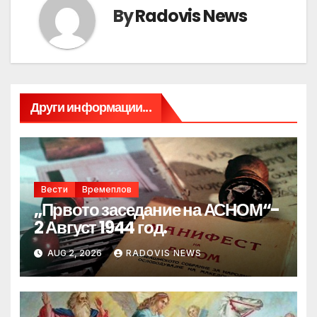
By
Radovis News
Други информации...
Вести
Времеплов
„Првото заседание на АСНОМ“-
2 Август 1944 год.
AUG 2, 2026
RADOVIS NEWS