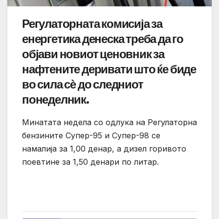
Регулаторната комисија за
енергетика денеска треба да го
објави новиот ценовник за
нафтените деривати што ќе биде
во сила сѐ до следниот
понеделник.
Минатата недела со одлука на Регулаторна
бензините Супер-95 и Супер-98 се
намалија за 1,00 денар, а дизел горивото
поевтине за 1,50 денари по литар.