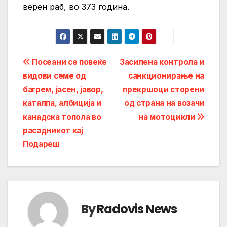
верен раб, во 373 година.
Post
Посеани се повеќе
Засилена контрола и
видови семе од
санкционирање на
navigation
багрем, јасен, јавор,
прекршоци сторени
каталпа, албиција и
од страна на возачи
канадска топола во
на мотоцикли
расадникот кај
Подареш
By
Radovis News