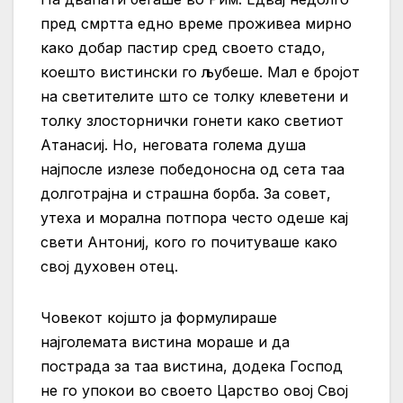
пред смртта едно време проживеа мирно
како добар пастир сред своето стадо,
коешто вистински го љубеше. Мал е бројот
на светителите што се толку клеветени и
толку злосторнички гонети како светиот
Атанасиј. Но, неговата голема душа
најпосле излезе победоносна од сета таа
долготрајна и страшна борба. За совет,
утеха и морална потпора често одеше кај
свети Антониј, кого го почитуваше како
свој духовен отец.
Човекот којшто ја формулираше
најголемата вистина мораше и да
пострада за таа вистина, додека Господ
не го упокои во своето Царство овој Свој