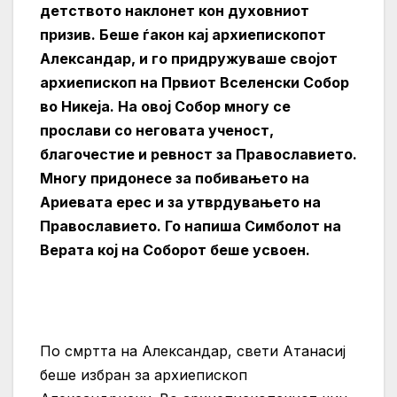
детството наклонет кон духовниот
призив. Беше ѓакон кај архиепископот
Александар, и го придружуваше својот
архиепископ на Првиот Вселенски Собор
во Никеја. На овој Собор многу се
прослави со неговата ученост,
благочестие и ревност за Православието.
Многу придонесе за побивањето на
Ариевата ерес и за утврдувањето на
Православието. Го напиша Симболот на
Верата кој на Соборот беше усвоен.
По смртта на Александар, свети Атанасиј
беше избран за архиепископ