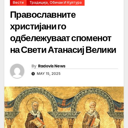
Вести
Традиција, Обичаи И Култура
Православните
христијани го
одбележуваат споменот
на Свети Атанасиј Велики
By
Radovis News
MAY 15, 2025