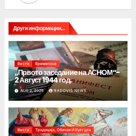
Други информации...
Вести
Времеплов
„Првото заседание на АСНОМ“-
2 Август 1944 год.
AUG 2, 2026
RADOVIS NEWS
Вести
Традиција, Обичаи И Култура