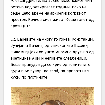
Александриски. Во архиепископскиот чин
остана над четириесет години, иако не
беше цело време на архиепископскиот
престол. Речиси сиот живот беше гонет од
еретиците.
Од царевите најмногу го гонеа: Констанциј,
Јулијан и Валент; од епископите Евсевиј
Никомидијски со уште мнозина други; а од
еретиците Ариј и неговите следбеници.
Беше принуден да се крие од гонителите
дури и во бунар, во гроб, по приватните
куќи, по пустините.