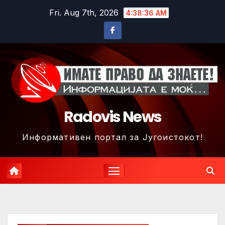
Skip
Fri. Aug 7th, 2026
4:38:39 AM
to
content
Radovis News
Информативен портал за Југоистокот!