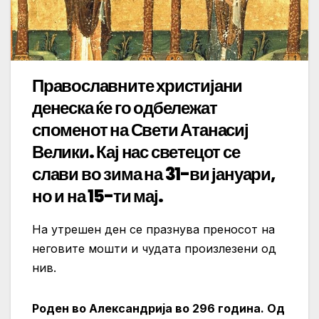
Православните христијани
денеска ќе го одбележат
споменот на Свети Атанасиј
Велики. Кај нас светецот се
слави во зима на 31-ви јануари,
но и на 15-ти мај.
На утрешен ден се празнува преносот на
неговите мошти и чудата произлезени од
нив.
Роден во Александрија во 296 година. Од