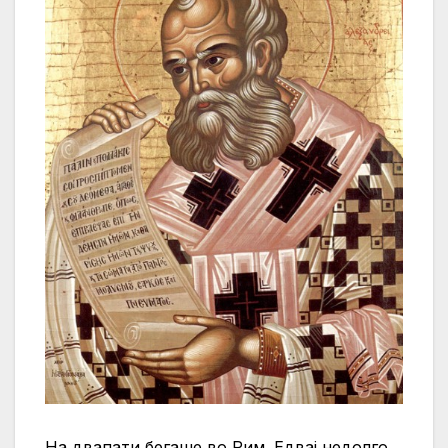
На двапати бегаше во Рим. Едвај недолго