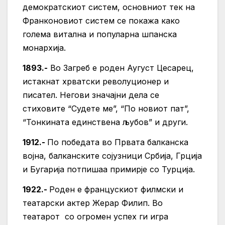
демократскиот систем, основниот тек на
Франконовиот систем се покажа како
голема витална и популарна шпанска
монархија.
1893.-
Во Загреб е роден Аугуст Цесарец,
истакнат хрватски револуционер и
писател. Негови значајни дела се
стиховите “Судете ме”, “По новиот пат”,
“Тонкината единствена љубов” и други.
1912.-
По победата во Првата балканска
војна, балканските сојузници Србија, Грција
и Бугарија потпишаа примирје со Турција.
1922.-
Роден е францускиот филмски и
театарски актер Жерар Филип. Во
театарот со огромен успех ги игра