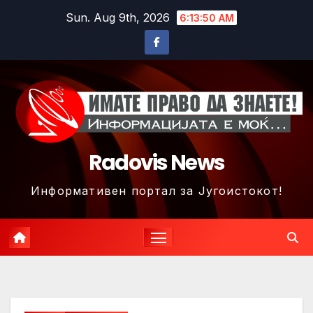
Skip
Sun. Aug 9th, 2026
6:13:53 AM
to
content
Radovis News
Информативен портал за Југоистокот!