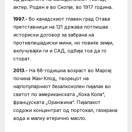
актер. Роден е во Скопје, во 1917 година.
1997.-
Во канадскиот главен град Отава
претставници на 121 држава потпишаа
историски договор за забрана на
противпешадиски мини, но повеќе земји,
вклучувајќи ги и САД, одбија тоа да го
сторат.
2013.-
На 88-годишна возраст во Марсеј
почина Жан-Клод, творецот на
најпопуларниот безалкохолен пијалак во
светот по американската „Кока Кола“,
француската „Оранжина“. Пијалакот
содржи концентрат од портокал, газирана
вода и малку етерично масло.