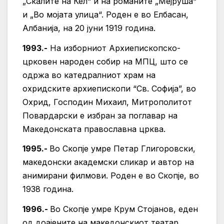
„Скалите на Кел“ и на романите „Мејруша“
и „Во мојата улица“. Роден е во Елбасан,
Албанија, на 20 јуни 1919 година.
1993.-
На изборниот Архиепископско-
црковен народен собир на МПЦ, што се
одржа во катедралниот храм на
охридските архиепископи “Св. Софија”, во
Охрид, Господин Михаил, Митрополитот
Повардарски е избран за поглавар на
Македонската православна црква.
1995.-
Во Скопје умре Петар Глигоровски,
македонски академски сликар и автор на
анимирани филмови. Роден е во Скопје, во
1938 година.
1996.-
Во Скопје умре Крум Стојанов, еден
од доајените на македонскиот театар,