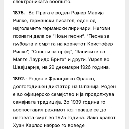
електрониката воопшто.
1875.-
Во Прага е роден Рајнер Марија
Рилке, германски писател, еден од
најголемите германски лиричари. Негови
познати дела се “Нови песни”, “Песна за
љубовта и смртта на корнетот Кристофер
Рилке”, “Сонети за орфеј”, “Записите на
Малте Лауридс Бриге” и други. Умрел во
Швајцарија, на 29 декември 1926 година.
1892.-
Роден е Франциско Франко,
долгогодишен диктатор на Шпанија. Роден
е во офицерско семејство и ја продолжува
семејната традиција. Во 1939 година го
воспоставил режимот кој траеше се до
неговата смрт во 1975 година. Иако кралот
Хуан Карлос набрзо го воведе