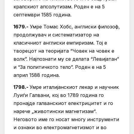
кралскиот апсолутизам. Роден е на 5
септември 1585 година.
1679.-
Умре Томас Хобс, англиски филозоф,
продолжувач и систематизатор на
класичниот англиски емпиризам. Тој е
творецот на теоријата “Човек на човек е
волк”. Најпознати му се делата “Левијатан”
и “За политичкото тело”. Роден е на 5
април 1588 година.
1798.-
Умре италијанскиот лекар и научник
Луиѓи Галвани, кој во 1789 година го
пронајде галванскиот електрицитет и го
нарече „животински магнетизам“.
Неговото име го носат многу инструменти
и ознаки во електромагнетизмот и во