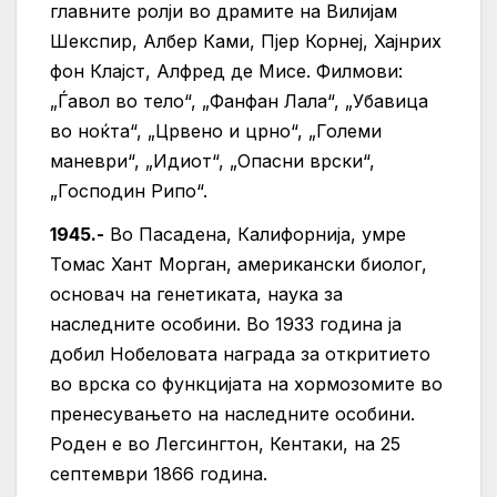
главните ролји во драмите на Вилијам
Шекспир, Албер Ками, Пјер Корнеј, Хајнрих
фон Клајст, Алфред де Мисе. Филмови:
„Ѓавол во тело“, „Фанфан Лала“, „Убавица
во ноќта“, „Црвено и црно“, „Големи
маневри“, „Идиот“, „Опасни врски“,
„Господин Рипо“.
1945.-
Во Пасадена, Калифорнија, умре
Томас Хант Морган, американски биолог,
основач на генетиката, наука за
наследните особини. Во 1933 година ја
добил Нобеловата награда за откритието
во врска со функцијата на хормозомите во
пренесувањето на наследните особини.
Роден е во Легсингтон, Кентаки, на 25
септември 1866 година.