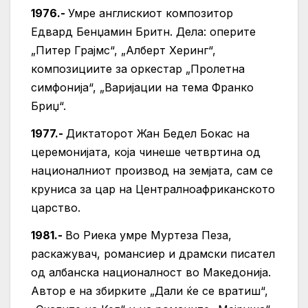
1976.-
Умре англискиот композитор
Едвард Бенџамин Бритн. Дела: оперите
„Питер Грајмс“, „Алберт Херинг“,
композициите за оркестар „Пролетна
симфонија“, „Варијации на тема Франко
Бриџ“.
1977.-
Диктаторот Жан Бедел Бокас на
церемонијата, која чинеше четвртина од
националниот производ на земјата, сам се
круниса за цар на Централноафриканското
царство.
1981.-
Во Риека умре Муртеза Пеза,
раскажувач, романсиер и драмски писател
од албанска националност во Македонија.
Автор е на збирките „Дали ќе се вратиш“,