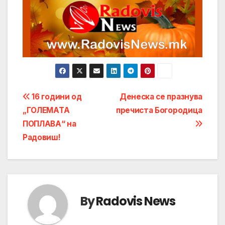
Post
16 години од
Денеска се празнува
„ГОЛЕМАТА
пречиста Богородица
navigation
ПОПЛАВА“ на
Радовиш!
By
Radovis News