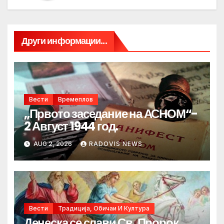
Други информации...
Вести
Времеплов
„Првото заседание на АСНОМ“-
2 Август 1944 год.
AUG 2, 2026
RADOVIS NEWS
Вести
Традиција, Обичаи И Култура
Денеска се слави Св. Пророк