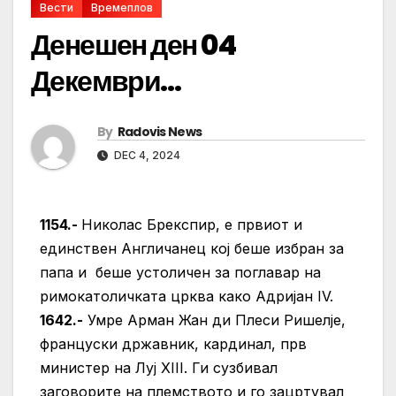
Вести
Времеплов
Денешен ден 04
Декември…
By
Radovis News
DEC 4, 2024
1154.-
Николас Брекспир, е првиот и
единствен Англичанец кој беше избран за
папа и беше устоличен за поглавар на
римокатоличката црква како Адријан IV.
1642.-
Умре Арман Жан ди Плеси Ришелје,
француски државник, кардинал, прв
министер на Луј XIII. Ги сузбивал
заговорите на племството и го зацртувал