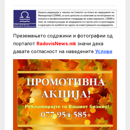
Преземањето содржини и фотографии од
порталот
RadovisNews.mk
значи дека
давате согласност на нaведените
Услови