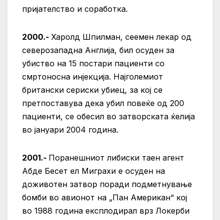
пријателство и соработка.
2000.-
Харолд Шпилман, сеемен лекар од
северозападна Англија, бил осуден за
убиство на 15 постари пациенти со
смртоносна инјекција. Најголемиот
британски сериски убиец, за кој се
претпоставува дека убил повеќе од 200
пациенти, се обесил во затворската ќелија
во јануари 2004 година.
2001.-
Поранешниот либиски таен агент
Абде Бесет ел Миграхи е осуден на
доживотен затвор поради подметнување
бомби во авионот на „Пан Американ“ кој
во 1988 година експлодирал врз Локерби