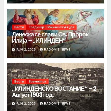
Вести
Традиција, Обичаи И Култура
Денеска се слави Св. Пророк
Илија – „ИЛИНДЕН“
AUG 2, 2026
RADOVIS NEWS
Вести
Времеплов
„ИЛИНДЕНСКО ВОСТАНИЕ“ – 2
Август 1903 год.
AUG 2, 2026
RADOVIS NEWS