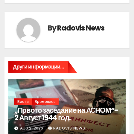
By
Radovis News
Други информации...
Вести
Времеплов
„Првото заседание на АСНОМ“-
2 Август 1944 год.
AUG 2, 2026
RADOVIS NEWS