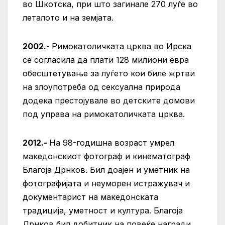
во Шкотска, при што загинале 270 луѓе во
леталото и на земјата.
2002.-
Римокатоличката црква во Ирска
се согласила да плати 128 милиони евра
обесштетување за луѓето кои биле жртви
на злоупотреба од сексуална природа
додека престојувале во детските домови
под управа на римокатоличката црква.
2012.-
На 98-годишна возраст умрел
македонскиот фотограф и кинематограф
Благоја Дрнков. Бил доајен и уметник на
фотографијата и неуморен истражувач и
документарист на македонската
традиција, уметност и култура. Благоја
Дрнков бил добитник на повеќе награди