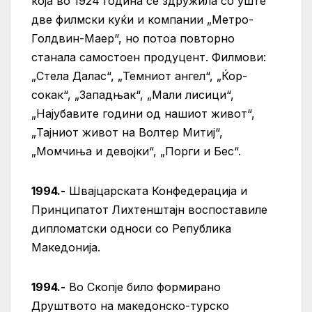
која во 1924 година се здружила со уште
две филмски куќи и компании „Метро-
Голдвин-Маер“, но потоа повторно
станала самостоен продуцент. Филмови:
„Стела Далас“, „Темниот ангел“, „Ќор-
сокак“, „Западњак“, „Мали лисици“,
„Најубавите години од нашиот живот“,
„Тајниот живот на Волтер Митиј“,
„Момчиња и девојки“, „Порги и Бес“.
1994.-
Швајцарската Конфедерација и
Принципатот Лихтенштајн воспоставиле
дипломатски односи со Република
Македонија.
1994.-
Во Скопје било формирано
Друштвото на македонско-турско