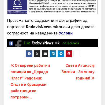
Преземањето содржини и фотографии од
порталот
RadovisNews.mk
значи дека давате
согласност на нaведените
Услови
Post
Отворени работни
Свети Атанасиј
позиции во „Церада
Велики – За многу
navigation
Пласт“ Радовиш:
години!
Општи и браварски
работници се
потребни…