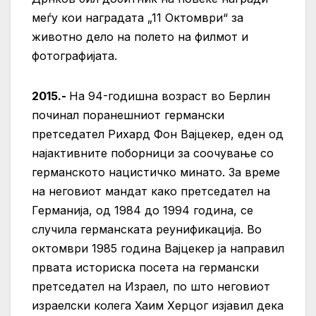
меѓу кои наградата „11 Октомври“ за
животно дело на полето на филмот и
фотографијата.
2015.-
На 94-годишна возраст во Берлин
починал поранешниот германски
претседател Рихард Фон Вајцекер, еден од
најактивните поборници за соочување со
германското нацистичко минато. За време
на неговиот мандат како претседател на
Германија, од 1984 до 1994 година, се
случила германската реунификација. Во
октомври 1985 година Вајцекер ја направил
првата историска посета на германски
претседател на Израел, по што неговиот
израелски колега Хаим Херцог изјавил дека