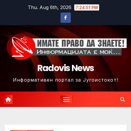
Skip
Thu. Aug 6th, 2026
7:24:53 PM
to
content
Radovis News
Информативен портал за Југоистокот!