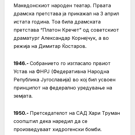
Македонскиот народен театар. Првата
драмска претстава ја прикажал на 3 април
истата година. Тоа била драмската
претстава “Платон Кречет” од советскиот
драматург Александар Корнејчук, а во
режија на Димитар Ќостаров.
1946.-
Собранието го изгласало првиот
Устав на ФНРЈ (Федеративна Народна
Република Југославија) во кој бил усвоен
принципот на федерално уредување на
земјата.
1950.-
Претседателот на САД Хари Труман
соопштил дека наредил да се
произведуваат хидрогенски бомби.