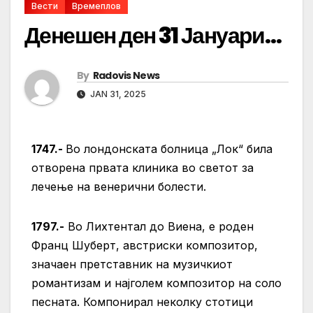
Вести
Времеплов
Денешен ден 31 Јануари…
By
Radovis News
JAN 31, 2025
1747.-
Во лондонската болница „Лок“ била
отворена првата клиника во светот за
лечење на венерични болести.
1797.-
Во Лихтентал до Виена, е роден
Франц Шуберт, австриски композитор,
значаен претставник на музичкиот
романтизам и најголем композитор на соло
песната. Компонирал неколку стотици