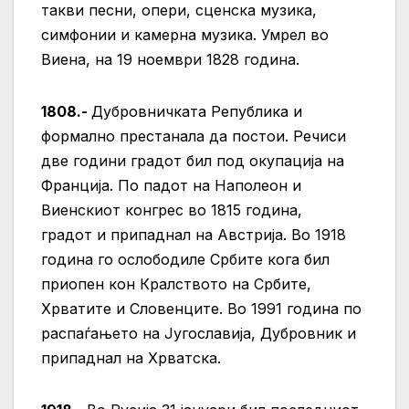
такви песни, опери, сценска музика,
симфонии и камерна музика. Умрел во
Виена, на 19 ноември 1828 година.
1808.-
Дубровничката Република и
формално престанала да постои. Речиси
две години градот бил под окупација на
Франција. По падот на Наполеон и
Виенскиот конгрес во 1815 година,
градот и припаднал на Австрија. Во 1918
година го ослободиле Србите кога бил
приопен кон Кралството на Србите,
Хрватите и Словенците. Во 1991 година по
распаѓањето на Југославија, Дубровник и
припаднал на Хрватска.