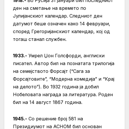
1918.-
Во Русија 31 јануари бил последниот
ден на сметање на времето по
Јулијанскиот календар. Следниот ден
датумот беше означен како 14 февруари,
според Грегоријанскиот календар, кој од
тогаш станал службен.
1933.-
Умрел Џон Голсфорди, англиски
писател. Автор бил на познатата трилогија
на семејството Форсајт (“Сага за
Форсајтовите”, “Модерна комедија” и “Крај
на делото”). Во 1932 година ја добил
Нобеловата награда за литература. Роден
бил на 14 август 1867 година.
1945.-
Со решение број 581 на
Президиумот на АСНОМ бил основан