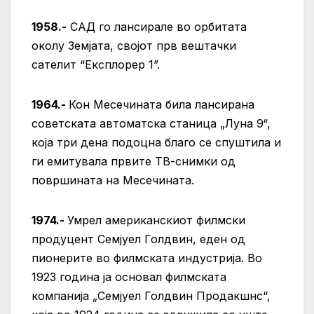
1958.-
САД го лансирале во орбитата
околу Земјата, својот прв вештачки
сателит “Експлорер 1”.
1964.-
Кон Месечината била лансирана
советската автоматска станица „Луна 9“,
која три дена подоцна благо се спуштила и
ги емитувала првите ТВ-снимки од
површината на Месечината.
1974.-
Умрел американскиот филмски
продуцент Семјуел Голдвин, еден од
пионерите во филмската индустрија. Во
1923 година ја основал филмската
компанија „Семјуел Голдвин Продакшнс“,