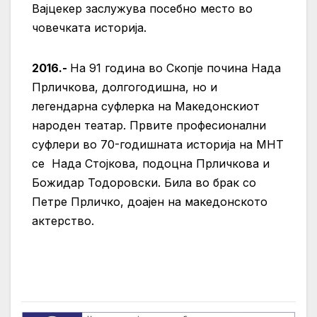
Вајцекер заслужува посебно место во
човечката историја.
2016.-
На 91 година во Скопје почина Нада
Прличкова, долгогодишна, но и
легендарна суфлерка на Македонскиот
народен театар. Првите професионални
суфлери во 70-годишната историја на МНТ
се Нада Стојкова, подоцна Прличкова и
Божидар Тодоровски. Била во брак со
Петре Прличко, доајен на македонското
актерство.