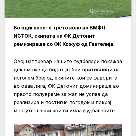
Во одиграното трето коло во ВМФЛ-
ИСТОК, екипата на ФК Детонит
ремизираше со ФК Кожуф од Гевгелија.
Овој натпревар нашите фудбалери покажаа
дека може да бидат добри притивници на
поголем број од екипите кои се фаворите
во оваа лига, ФК Детонит доминираше во
првото полувреме за жал не успеа да
реализира и постигне погодок и покрај
многуте шанси кои ги имаа фудбалерите.