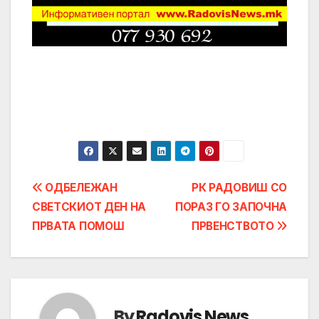
Post
ОДБЕЛЕЖАН
РК РАДОВИШ СО
СВЕТСКИОТ ДЕН НА
ПОРАЗ ГО ЗАПОЧНА
navigation
ПРВАТА ПОМОШ
ПРВЕНСТВОТО
By
Radovis News