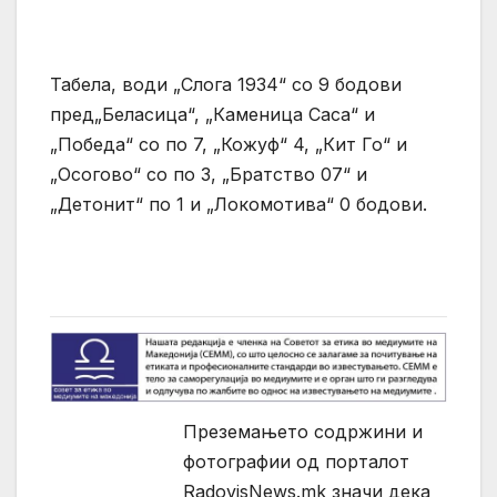
Табела, води „Слога 1934“ со 9 бодови
пред„Беласица“, „Каменица Саса“ и
„Победа“ со по 7, „Кожуф“ 4, „Кит Го“ и
„Осогово“ со по 3, „Братство 07“ и
„Детонит“ по 1 и „Локомотива“ 0 бодови.
Преземањето содржини и
фотографии од порталот
RadovisNews.mk значи дека