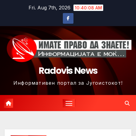
Skip
Fri. Aug 7th, 2026
10:40:11 AM
to
content
Radovis News
Информативен портал за Југоистокот!