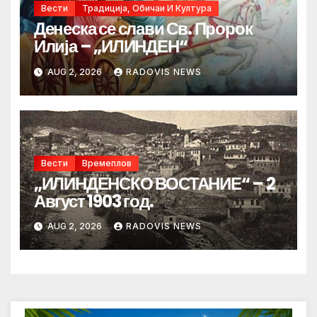
Вести
Традиција, Обичаи И Култура
Денеска се слави Св. Пророк
Илија – „ИЛИНДЕН“
AUG 2, 2026
RADOVIS NEWS
Вести
Времеплов
„ИЛИНДЕНСКО ВОСТАНИЕ“ – 2
Август 1903 год.
AUG 2, 2026
RADOVIS NEWS