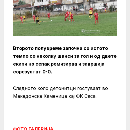
Второто полувреме започна со истото
темпо со неколку шанси за гол и од двете
екипи но сепак ремизираа и завршија
сорезултат 0-0.
Следното коло детонитци гостуваат во
Македонска Каменица кај ФК Саса.
ФОТО ГАЛЕРИЈА