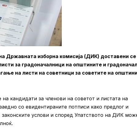
на Државната изборна комисија (ДИК) доставени се
 листи за градоначалници на општините и градонача
лагање на листи на советници за советите на општин
на кандидати за членови на советот и листата на
заедно со евидентираните потписи како предлог и
о законските услови и според Упатството на ДИК мож
лноќ.