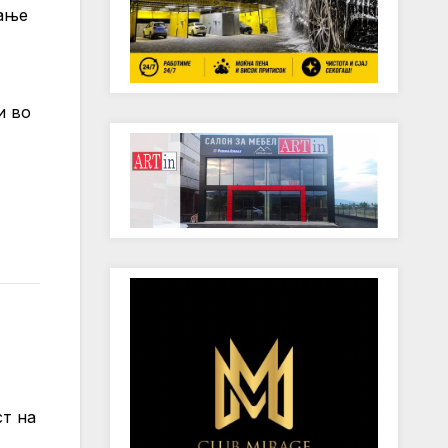
вање
и во
ст на