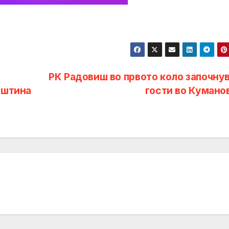
РК Радовиш во првото коло започнув
пштина
гости во Кумано