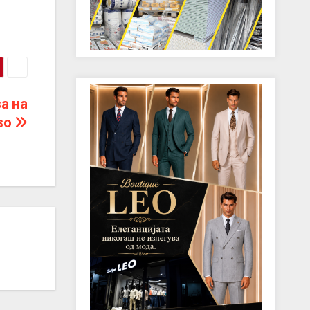
а на
во