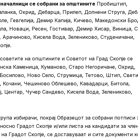
оначалници се собрани за општините
Пробиштип,
ланка, Охрид, Дебарца, Прилеп, Долнени Струга, Деб
оле, Гевгелија, Демир Капија, Кичево, Македонски Бро
а, Новаци, Ресен, Гостивар, Демир Хисар, Виница, Са
 Арачиново, Кисела Вода, Зелениково, Студеничани,
опје.
 советите на општините и Советот на Град Скопје се
ска Каменица, Куманово, Старо Негоричане, Охрид,
 Босилово, Ново Село, Струмица, Тетово, Штип, Свет
, Кочани, Чешиново Облешево, Кавадарци, Битола,
ј, Центар, Чучер Сандево, Кисела Вода, Зелениково,
рупа избирачи, покрај Образецот за собрани потписи 
носно Градот Скопје и/или листа на кандидати за чле
на Градот Скопје, се доставуваат и сите документи к