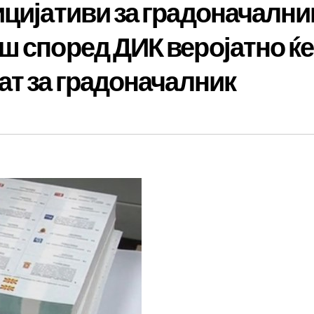
ицијативи за градоначални
ш според ДИК веројатно ќе
ат за градоначалник