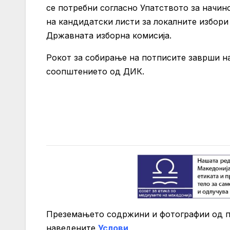
се потребни согласно Упатството за начи
на кандидатски листи за локалните избори 
Државната изборна комисија.
Рокот за собирање на потписите заврши на,
соопштението од ДИК.
Преземањето содржини и фотографии од 
нaведените
Услови