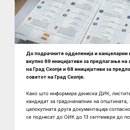
До подрачните одделенија и канцеларии 
вкупно 69 иницијативи за предлагање на
на Град Скопје и 68 иницијативи за пред
советот на Град Скопје.
Како што информира денеска ДИК, листите 
кандидат за градоначалник на општината, 
целокупната друга документација согласн
се поднесат до ОИК до 13 септември до по