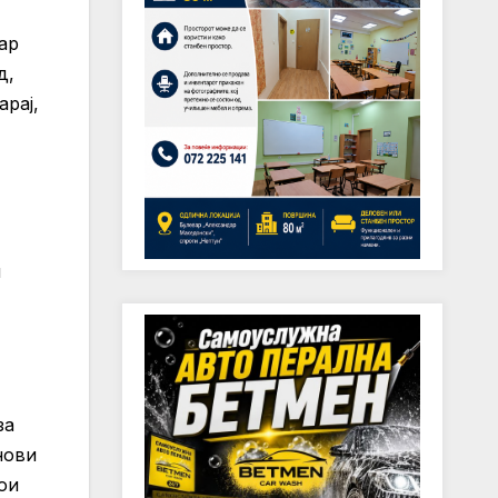
ар
д,
рај,
и
за
нови
ои