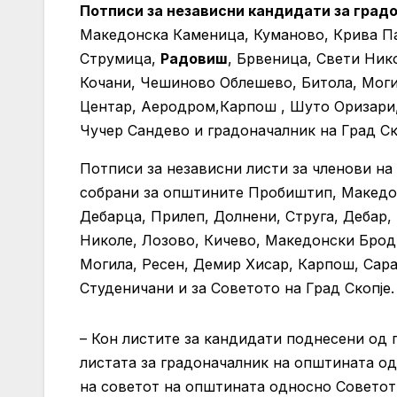
Потписи за независни кандидати за град
Македонска Каменица, Куманово, Крива Па
Струмица,
Радовиш
, Брвеница, Свети Ник
Кочани, Чешиново Облешево, Битола, Могил
Центар, Аеродром,Карпош , Шуто Оризари,
Чучер Сандево и градоначалник на Град Ск
Потписи за независни листи за членови на
собрани за општините Пробиштип, Македон
Дебарца, Прилеп, Долнени, Струга, Дебар,
Николе, Лозово, Кичево, Македонски Брод
Могила, Ресен, Демир Хисар, Карпош, Сара
Студеничани и за Советото на Град Скопје.
– Кон листите за кандидати поднесени од г
листата за градоначалник на општината од
на советот на општината односно Советот 