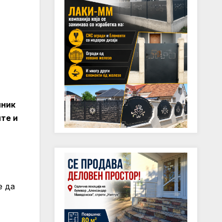
лник
ите и
е да