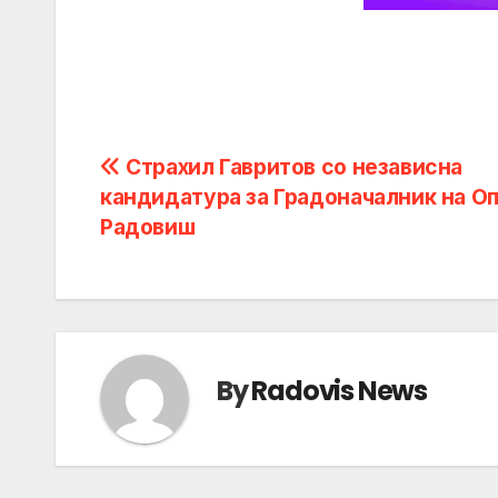
Post
Страхил Гавритов со независна
кандидатура за Градоначалник на О
navigation
Радовиш
By
Radovis News