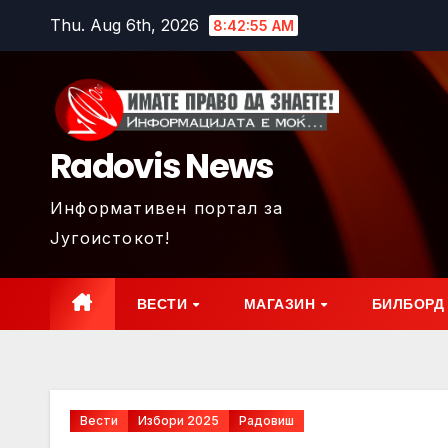
Skip
Thu. Aug 6th, 2026
8:42:57 AM
to
content
Radovis News
Информативен портал за
Југоистокот!
ВЕСТИ
МАГАЗИН
БИЛБОРД
Вести
Избори 2025
Радовиш