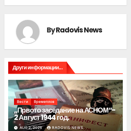
By
Radovis News
Други информации...
Вести
Времеплов
„Првото заседание на АСНОМ“-
2 Август 1944 год.
AUG 2, 2026
RADOVIS NEWS