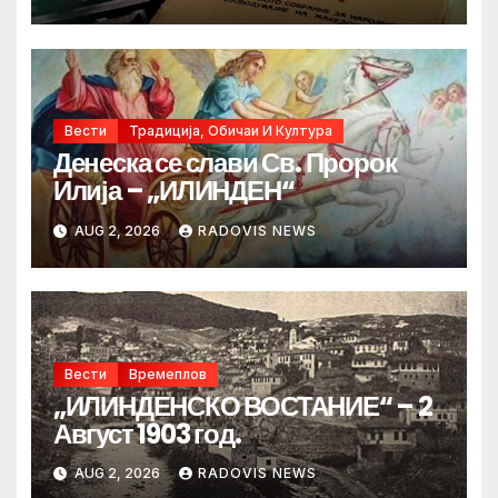
Вести
Традиција, Обичаи И Култура
Денеска се слави Св. Пророк
Илија – „ИЛИНДЕН“
AUG 2, 2026
RADOVIS NEWS
Вести
Времеплов
„ИЛИНДЕНСКО ВОСТАНИЕ“ – 2
Август 1903 год.
AUG 2, 2026
RADOVIS NEWS