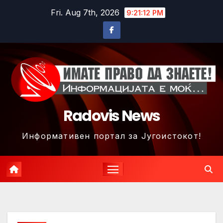
Skip
Fri. Aug 7th, 2026
9:21:15 PM
to
content
Radovis News
Информативен портал за Југоистокот!