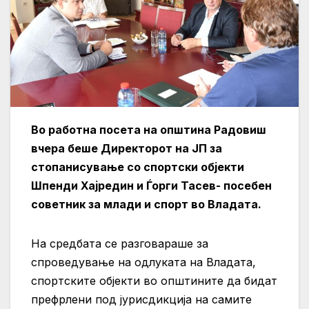
Во работна посета на општина Радовиш
вчера беше Директорот на ЈП за
стопанисување со спортски објекти
Шпенди Хајредин и Ѓорги Тасев- посебен
советник за млади и спорт во Владата.
На средбата се разговараше за
спроведување на одлуката на Владата,
спортските објекти во општините да бидат
префрлени под јурисдикција на самите