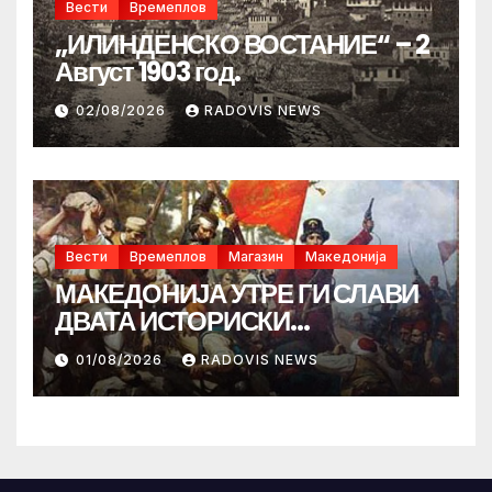
Вести
Времеплов
„ИЛИНДЕНСКО ВОСТАНИЕ“ – 2
Август 1903 год.
02/08/2026
RADOVIS NEWS
Вести
Времеплов
Магазин
Македонија
МАКЕДОНИЈА УТРЕ ГИ СЛАВИ
ДВАТА ИСТОРИСКИ
ИЛИНДЕНА!
01/08/2026
RADOVIS NEWS