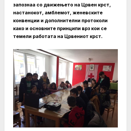
запознаа со движењето на Црвен крст,
настанокот, амблемот, женевските
конвенции и дополнителни протоколи
како и основните принципи врз кои се
темели работата на Црвениот крст.