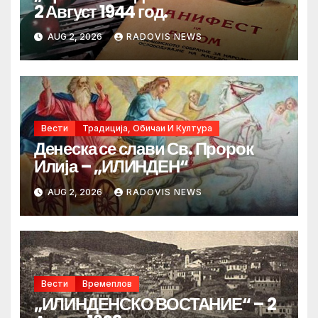
2 Август 1944 год.
AUG 2, 2026
RADOVIS NEWS
Вести
Традиција, Обичаи И Култура
Денеска се слави Св. Пророк
Илија – „ИЛИНДЕН“
AUG 2, 2026
RADOVIS NEWS
Вести
Времеплов
„ИЛИНДЕНСКО ВОСТАНИЕ“ – 2