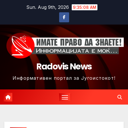
Skip
Sun. Aug 9th, 2026
9:35:11 AM
to
content
Radovis News
Информативен портал за Југоистокот!