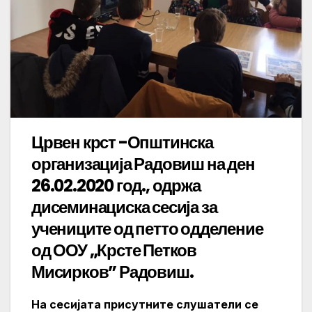
Црвен крст -Општинска
организација Радовиш на ден
26.02.2020 год., одржа
дисеминациска сесија за
учениците од петто одделение
од ООУ „Крсте Петков
Мисирков” Радовиш.
На сесијата присутните слушатели се