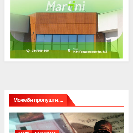
Можеби пропушти....