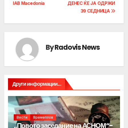
navigation
IAB Macedonia
ДЕНЕС ЌЕ ЈА ОДРЖИ
39 СЕДНИЦА
By
Radovis News
Други информации...
Вести
Времеплов
„Првото заседание на АСНОМ“-