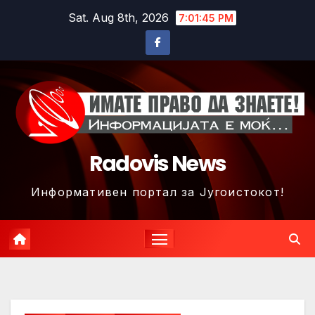
Skip
Sat. Aug 8th, 2026
7:01:48 PM
to
content
Radovis News
Информативен портал за Југоистокот!