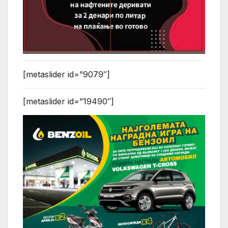
[metaslider id=”9079″]
[metaslider id=”19490″]