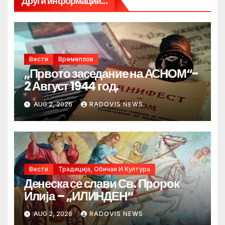
Други информации...
Вести
Времеплов
„Првото заседание на АСНОМ“-
2 Август 1944 год.
AUG 2, 2026
RADOVIS NEWS
Вести
Традиција, Обичаи И Култура
Денеска се слави Св. Пророк
Илија – „ИЛИНДЕН“
AUG 2, 2026
RADOVIS NEWS