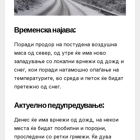
Временска најава:
Поради продор на постудена воздушна
маса од север, од утре ќе има ново
заладување со локални врнежи од дожд и
снег, кои поради натамошно опаѓање на
температурите, во среда и петок ќе бидат
претежно од снег.
Актуелно педупредување:
Денес ќе има врнежи од дожд, на некои
места ќе бидат пообилни и поројни,
проследени со ретки грмежи. Ќе дува