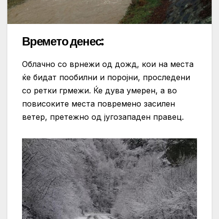
Времето денес:
Облачно со врнежи од дожд, кои на места
ќе бидат пообилни и поројни, проследени
со ретки грмежи. Ќе дува умерен, а во
повисоките места повремено засилен
ветер, претежно од југозападен правец.