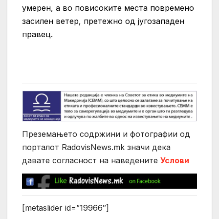
умерен, а во повисоките места повремено
засилен ветер, претежно од југозападен
правец.
Преземањето содржини и фотографии од
порталот RadovisNews.mk значи дека
давате согласност на нaведените
Услови
[metaslider id=”19966″]