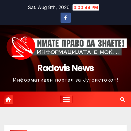
Skip
Sat. Aug 8th, 2026
3:00:47 PM
to
content
Radovis News
Информативен портал за Југоистокот!