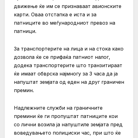
движење ќе им се признаваат авионските
карти. Оваа отстапка е иста и за
патниците во меѓународниот превоз на
патници.
За транспортерите на лица и на стока како
дозвола ќе се прифаќа патниот налог,
додека транспортерите што транзитираат
ќе имаат обврска најмногу за 3 часа да ја
напуштат земјата од еден на друг граничен
премин.
Надлежните служби на граничните
премини ќе ги пропуштат патниците кои
со лични возила ја напуштиле земјата пред
воведувањето полициски час, при што ќе