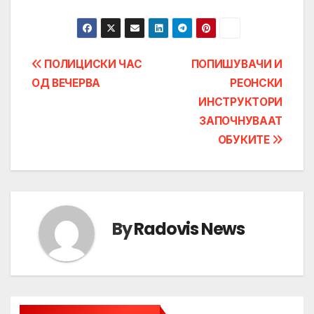
Post
ПОЛИЦИСКИ ЧАС
ПОПИШУВАЧИ И
ОД ВЕЧЕРВА
РЕОНСКИ
navigation
ИНСТРУКТОРИ
ЗАПОЧНУВААТ
ОБУКИТЕ
By
Radovis News