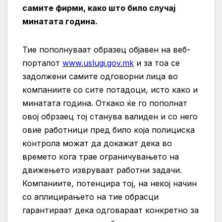
самите фирми, како што било случај
минатата година.
Тие пополнуваат образец објавен на веб-
порталот
www.uslugi.gov.mk
и за тоа се
задолжени самите одговорни лица во
компаниите со сите потадоци, исто како и
минатата година. Oткако ќе го пополнат
овој обрзаец тој станува валиден и со него
овие работници пред било која полициска
контрола можат да докажат дека во
времето кога трае ограничувањето на
движењето извруваат работни задачи.
Компаниите, потенцира тој, на некој начин
со аплицирањето на тие обрасци
гарантираат дека одговараат конкретно за