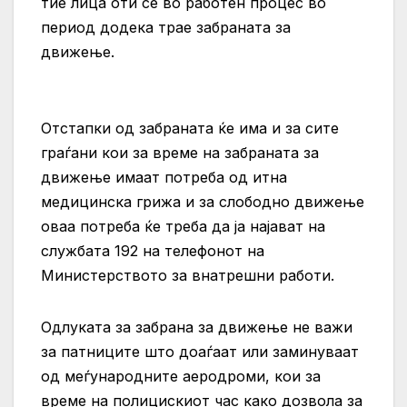
тие лица оти се во работен процес во
период додека трае забраната за
движење.
Отстапки од забраната ќе има и за сите
граѓани кои за време на забраната за
движење имаат потреба од итна
медицинска грижа и за слободно движење
оваа потреба ќе треба да ја најават на
службата 192 на телефонот на
Министерството за внатрешни работи.
Одлуката за забрана за движење не важи
за патниците што доаѓаат или заминуваат
од меѓународните аеродроми, кои за
време на полицискиот час како дозвола за