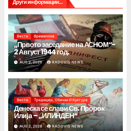
Други информации...
Вести
Времеплов
„Првото заседание на АСНОМ“-
2 Август 1944 год.
AUG 2, 2026
RADOVIS NEWS
Вести
Традиција, Обичаи И Култура
Денеска се слави Св. Пророк
Илија – „ИЛИНДЕН“
AUG 2, 2026
RADOVIS NEWS