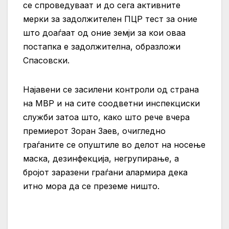
се спроведуваат и до сега активните
мерки за задолжителен ПЦР тест за оние
што доаѓаат од оние земји за кои оваа
постапка е задолжителна, образложи
Спасовски.
Најавени се засилени контроли од страна
на МВР и на сите соодветни инспекциски
служби затоа што, како што рече вчера
премиерот Зоран Заев, очигледно
граѓаните се опуштиле во делот на носење
маска, дезинфекција, негрупирање, а
бројот заразени граѓани алармира дека
итно мора да се преземе ништо.