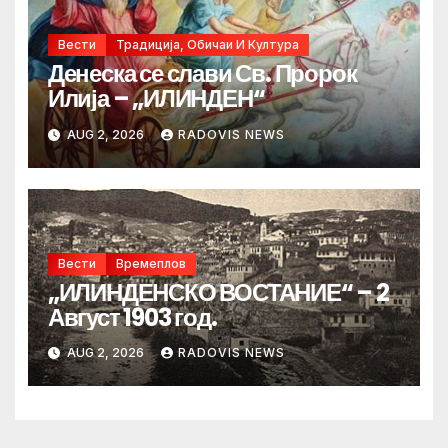
Вести
Традиција, Обичаи И Култура
Денеска се слави Св. Пророк
Илија – „ИЛИНДЕН“
AUG 2, 2026
RADOVIS NEWS
Вести
Времеплов
„ИЛИНДЕНСКО ВОСТАНИЕ“ – 2
Август 1903 год.
AUG 2, 2026
RADOVIS NEWS