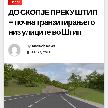
Вести
ДО СКОПЈЕ ПРЕКУ ШТИП
– почна транзитирањето
низ улиците во Штип
By
Radovis News
JUL 22, 2021