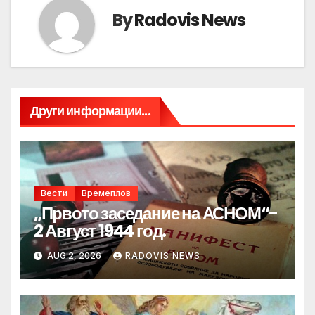
By
Radovis News
Други информации...
Вести
Времеплов
„Првото заседание на АСНОМ“-
2 Август 1944 год.
AUG 2, 2026
RADOVIS NEWS