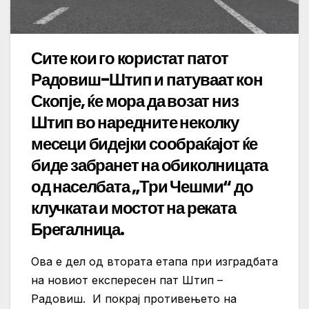
Сите кои го користат патот
Радовиш-Штип и патуваат кон
Скопје, ќе мора да возат низ
Штип во наредните неколку
месеци бидејки сообраќајот ќе
биде забранет на обиколницата
од населбата „Три Чешми“ до
клучката и мостот на реката
Брегалница.
Ова е дел од втората етапа при изградбата
на новиот експересен пат Штип –
Радовиш. И покрај противењето на