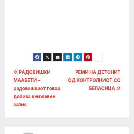
Post
РАДОВИШКИ
РЕМИ НА ДЕТОНИТ
МААБЕТИ –
ОД КОНТРОЛНИОТ СО
navigation
радовишкиот говор
БЕЛАСИЦА
добива книжевен
запис