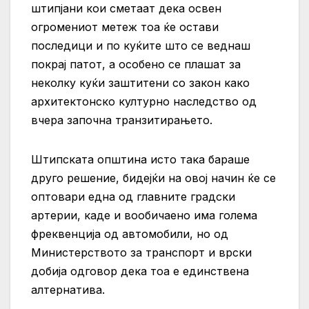
штипјани кои сметаат дека освен
огромениот метеж тоа ќе остави
последици и по куќите што се веднаш
покрај патот, а особено се плашат за
неколку куќи заштитени со закон како
архитектонско културно наследство од
вчера започна транзитирањето.
Штипската општина исто така бараше
друго решение, бидејќи на овој начин ќе се
оптовари една од главните градски
артерии, каде и вообичаено има голема
фреквенција од автомобили, но од
Министерството за транспорт и врски
добија одговор дека тоа е единствена
алтернатива.