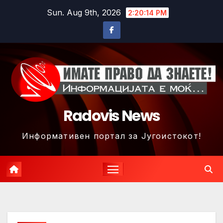
Skip
Sun. Aug 9th, 2026
2:20:16 PM
to
content
Radovis News
Информативен портал за Југоистокот!