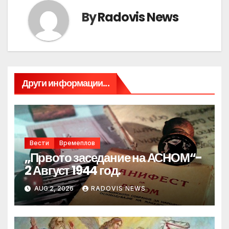
By
Radovis News
Други информации...
Вести
Времеплов
„Првото заседание на АСНОМ“-
2 Август 1944 год.
AUG 2, 2026
RADOVIS NEWS