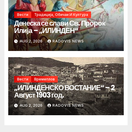
Вести
Традиција, Обичаи И Култура
Денеска се слави Св. Пророк
Илија – „ИЛИНДЕН“
AUG 2, 2026
RADOVIS NEWS
Вести
Времеплов
„ИЛИНДЕНСКО ВОСТАНИЕ“ – 2
Август 1903 год.
AUG 2, 2026
RADOVIS NEWS