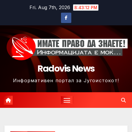
Skip
Fri. Aug 7th, 2026
8:43:15 PM
to
content
Radovis News
Информативен портал за Југоистокот!