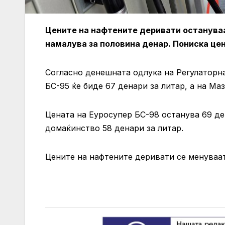
Цените на нафтените деривати остануваа
намалува за половина денар. Пониска цен
Согласно денешната одлука на Регулаторна
БС-95 ќе биде 67 денари за литар, а на Маз
Цената на Еуросупер БС-98 останува 69 ден
домаќинство 58 денари за литар.
Цените на нафтените деривати се менуваат