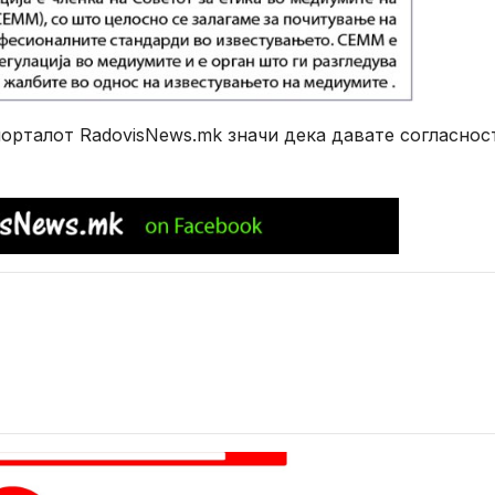
рталот RadovisNews.mk значи дека давате согласнос