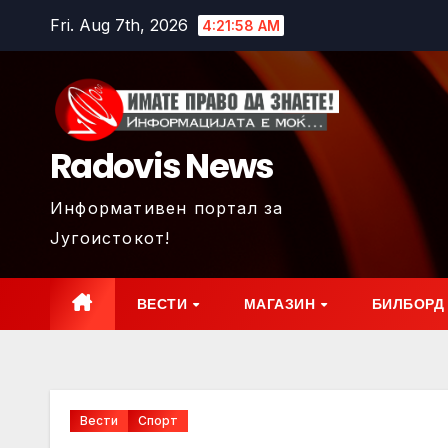
Skip
Fri. Aug 7th, 2026
4:22:00 AM
to
content
Radovis News
Информативен портал за
Југоистокот!
ВЕСТИ
МАГАЗИН
БИЛБОРД
Вести
Спорт