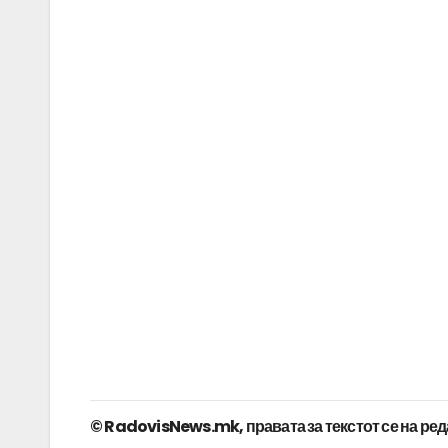
© RadovisNews.mk, правата за текстот се на ре