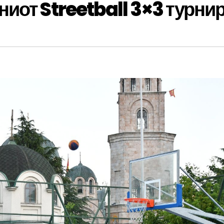
иот Streetball 3×3 турни