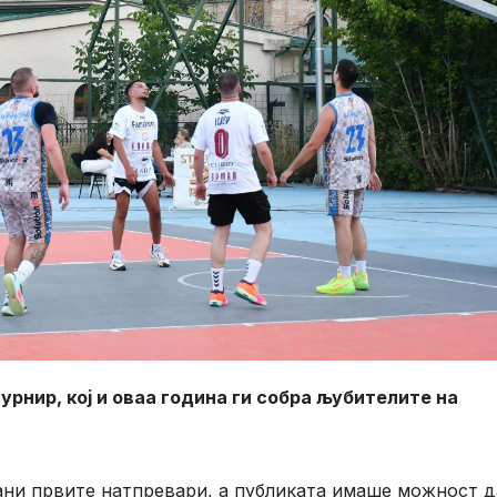
урнир, кој и оваа година ги собра љубителите на
ани првите натпревари, а публиката имаше можност д