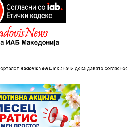
порталот
RadovisNews.mk
значи дека давате согласно