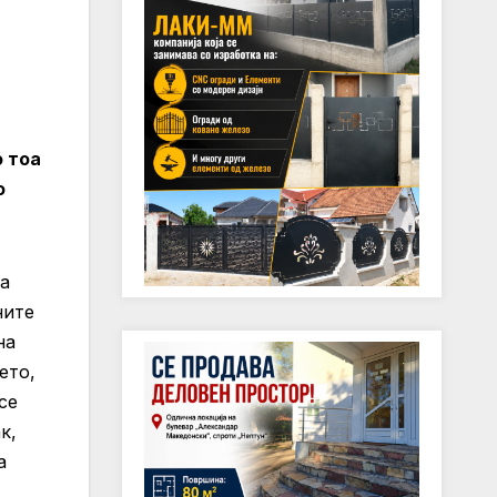
 тоа
о
на
ните
на
ето,
се
к,
а