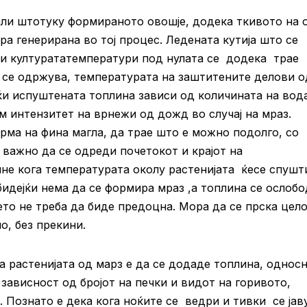
или штотуку формираното овошје, додека ткивото на 
а генерирана во тој процес. Ледената кутија што се
и културататемператури под нулата се додека трае
о се одржува, температурата на заштитените делови о
јќи испуштената топлина зависи од количината на вод
м интензитет на врнежи од дожд во случај на мраз.
ма на фина магла, да трае што е можно подолго, со
важно да се одреди почетокот и крајот на
не кога температурата околу растенијата ќесе спушт
бидејќи нема да се формира мраз ,а топлина се ослоб
ето не треба да биде предоцна. Мора да се прска цел
о, без прекини.
а растенијата од марз е да се додаде топлина, однос
 зависност од бројот на печки и видот на горивото,
. Познато е дека кога ноќите се ведри и тивки се јав