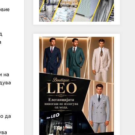
овие
д
а
и на
одува
о
но да
ува