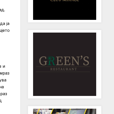
ад.
да ја
шјето
з и
 мраз
ува
на
мраз
д