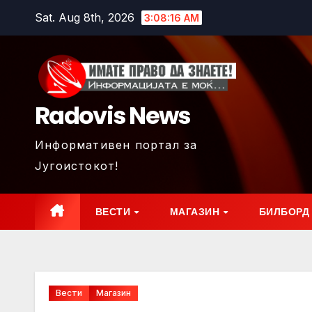
Skip
Sat. Aug 8th, 2026
3:08:17 AM
to
content
Radovis News
Информативен портал за
Југоистокот!
ВЕСТИ
МАГАЗИН
БИЛБОРД
Вести
Магазин