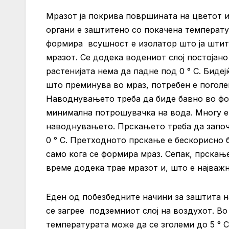
Мразот ја покрива површината на цветот 
органи е заштитено со покачена температур
формира всушност е изолатор што ја штит
мразот. Се додека водениот слој постојан
растенијата нема да падне под 0 ° С. Биде
што преминува во мраз, потребен е поголе
Наводнувањето треба да биде бавно во фор
минимална потрошувачка на вода. Многу е 
наводнувањето. Прскањето треба да започ
0 ° С. Претходното прскање е бескорисно 
само кога се формира мраз. Сепак, прскањ
време додека трае мразот и, што е најважн
Еден од побезбедните начини за заштита н
се загрее подземниот слој на воздухот. Во
температурата може да се зголеми до 5 ° C