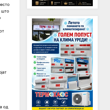
место
, што
о
от
ојат
а од