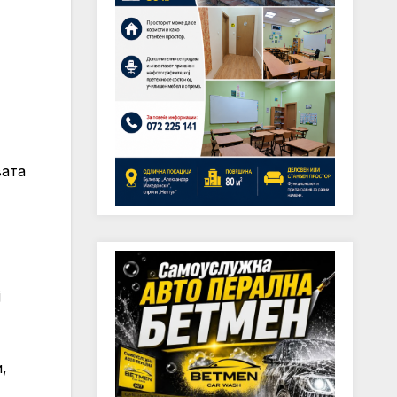
вата
ј
,