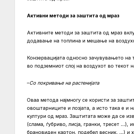
Активни методи за заштита од мраз
Активните методи за заштита од мраз вклу
додавање на топлина и мешање на воздух
Конзервацијата односно зачувувањето на 
во подземниот слој на воздухот во текот н
–
Со покривање на растенијата
Оваа метода најмногу се користи за заштит
овоштарниците и лозјата, а исто така е и 
култури од мраз. Заштитата може да се из
(слама, ѓубриво, лисја, гранки, тресет …),
брановиден картон, подебел весник, …) и х