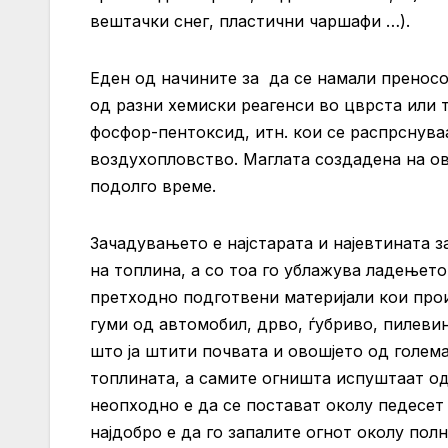
вештачки снег, пластични чаршафи …).
Еден од начините за да се намали преносо
од разни хемиски реагенси во цврста или 
фосфор-пентоксид, итн. кои се распрснува
воздухопловство. Маглата создадена на ов
подолго време.
Зачадувањето е најстарата и најевтината з
на топлина, а со тоа го ублажува ладењет
претходно подготвени материјали кои произ
гуми од автомобил, дрво, ѓубриво, пилевин
што ја штити почвата и овошјето од голема
топлината, а самите огништа испуштаат од
неопходно е да се постават околу педесет
најдобро е да го запалите огнот околу пол