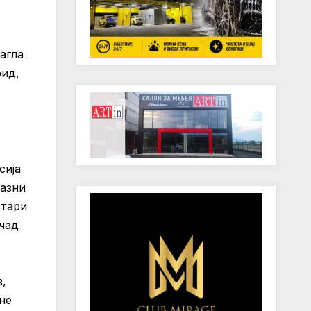
агла
рид,
сија
разни
стари
 чад
з,
не