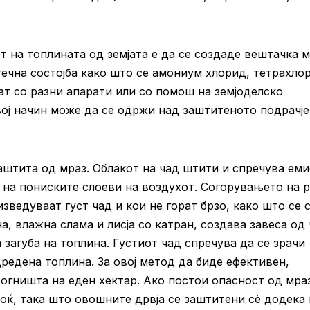
т на топлината од земјата е да се создаде вештачка м
течна состојба како што се амониум хлорид, тетрахло
ат со разни апарати или со помош на земјоделско
ој начин може да се одржи над заштитеното подрачје
аштита од мраз. Облакот на чад штити и спречува еми
о на пониските слоеви на воздухот. Согорувањето на 
ведуваат густ чад и кои не горат брзо, како што се 
а, влажна слама и лисја со катран, создава завеса од
 загуба на топлина. Густиот чад спречува да се зрачи
редена топлина. За овој метод да биде ефективен,
 огништа на еден хектар. Ако постои опасност од мра
ноќ, така што овошните дрвја се заштитени сè додека 