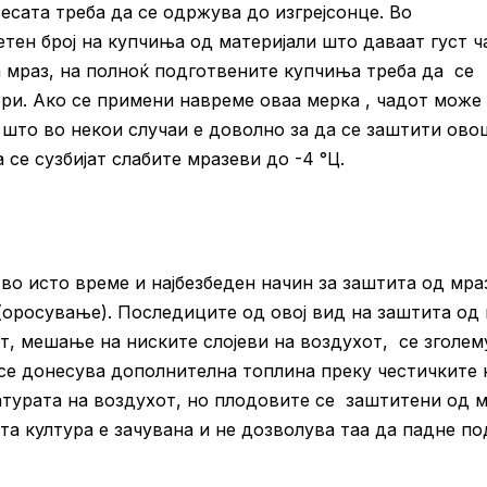
весата треба да се одржува до изгрејсонце. Во
тен број на купчиња од материјали што даваат густ ч
а мраз, на полноќ подготвените купчиња треба да се
ори. Ако се примени навреме оваа мерка , чадот може 
C, што во некои случаи е доволно за да се заштити ово
 се сузбијат слабите мразеви до -4 °Ц.
во исто време и најбезбеден начин за заштита од мра
оросување). Последиците од овој вид на заштита од
, мешање на ниските слојеви на воздухот, се зголем
се донесува дополнителна топлина преку честичките 
ратурата на воздухот, но плодовите се заштитени од 
та култура е зачувана и не дозволува таа да падне по