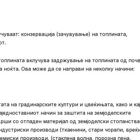
чуваат: конзервација (зачувување) на топлината,
от.
топлината вклучува задржување на топлината од поч
а ноќта. Ова може да се направи на неколку начини:
ата на градинарските култури и цвеќињата, како и ка
наједноставниот начин за заштита на земјоделските
врши со отпаден материјал од земјоделски стопанства
 индустриски производи (ткаенини, стари чорапи, вреќи
емиски производи. (стаклена волна, порозна пена,