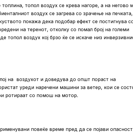
 топлина, топол воздух се крева нагоре, а на негово 
мбиенталниот воздух се загрева со зрачење на печката
скуството покажа дека подобар ефект се постигнува с
редени на теренот, отколку со помал број на големи
де топол воздух кој брзо ќе се искаче низ инверзивни
лој на воздухот и доведува до општ пораст на
користат уреди наречени машини за ветер, кои се сост
ои ротираат со помош на мотор.
рименувани повеќе време пред да се појави опасност