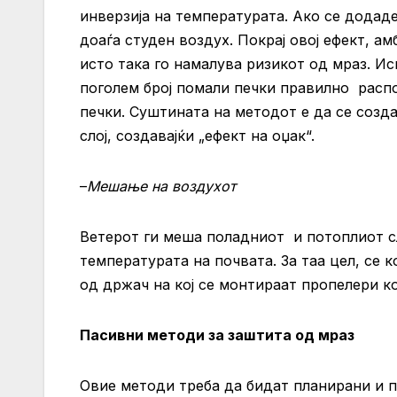
инверзија на температурата. Ако се додаде
доаѓа студен воздух. Покрај овој ефект, а
исто така го намалува ризикот од мраз. И
поголем број помали печки правилно распо
печки. Суштината на методот е да се созда
слој, создавајќи „ефект на оџак“.
–
Мешање на воздухот
Ветерот ги меша поладниот и потоплиот с
температурата на почвата. За таа цел, се 
од држач на кој се монтираат пропелери к
Пасивни методи за заштита од мраз
Овие методи треба да бидат планирани и п