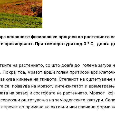
врз основните физиолошки процеси во растението со
ги прекинуваат. При температури под 0 ° С, доаѓа д
тките на растението, со што доаѓа до голема загуба 
т. Покрај тоа, мразот врши голем притисок врз клеточ
викува кинење на ткивота. Степенот на оштетување 
га се појавува на мразот, интензитетот и времетраењ
ата на развој и состојбата на растението. Мразот кој 
 сериозни оштетувања на земјоделските култури. Сепа
 спречат со примена на активни или пасивни форми н