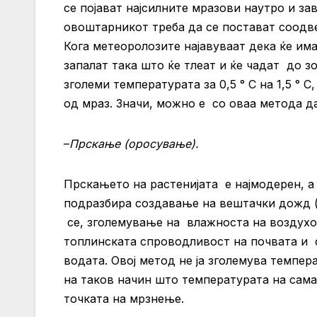
се појават најсилните мразови наутро и за
овоштарникот треба да се постават соодве
Кога метеоролозите најавуваат дека ќе им
запалат така што ќе тлеат и ќе чадат до з
зголеми температурата за 0,5 ° C на 1,5 ° 
од мраз. Значи, можно е со оваа метода да
–
Прскање (оросување).
Прскањето на растенијата е најмодерен, а 
подразбира создавање на вештачки дожд (
се, зголемување на влажноста на воздухот
топлинската спроводливост на почвата и 
водата. Овој метод не ја зголемува темпе
на таков начин што температурата на сама
точката на мрзнење.