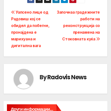
Post
Уапсено лице од
Започнаа градежните
Радовиш кој се
работи на
navigation
обидел да побегне,
реконструкција со
пронајдена е
пренамена на
марихуана и
Стоковната куќа
дигитална вага
By
Radovis News
Други информации...