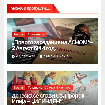
Можеби пропушти....
Вести
Времеплов
„Првото заседание на АСНОМ“-
2 Август 1944 год.
02/08/2026
RADOVIS NEWS
Вести
Традиција, Обичаи И Култура
Денеска се слави Св. Пророк
Илија – „ИЛИНДЕН“