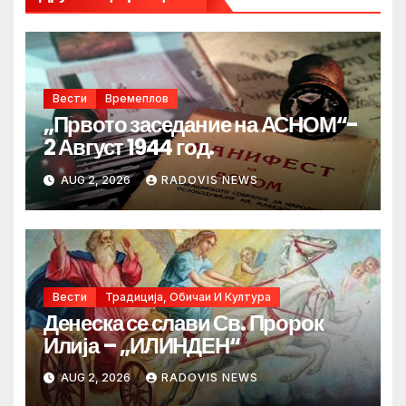
Вести
Времеплов
„Првото заседание на АСНОМ“-
2 Август 1944 год.
AUG 2, 2026
RADOVIS NEWS
Вести
Традиција, Обичаи И Култура
Денеска се слави Св. Пророк
Илија – „ИЛИНДЕН“
AUG 2, 2026
RADOVIS NEWS