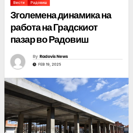
Вести
Радовиш
Зголемена динамика на
работа на Градскиот
пазар во Радовиш
By
Radovis News
FEB 19, 2025