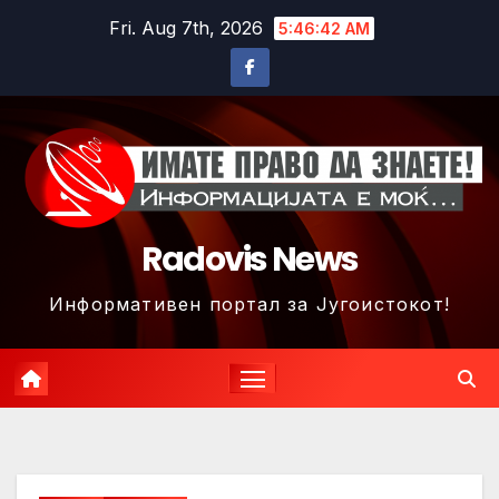
Skip
Fri. Aug 7th, 2026
5:46:45 AM
to
content
Radovis News
Информативен портал за Југоистокот!