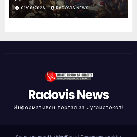
ИЛИНДЕНА!
01/08/2026
RADOVIS NEWS
Radovis News
Информативен портал за Југоистокот!
Proudly powered by WordPress
|
Theme: newstack by