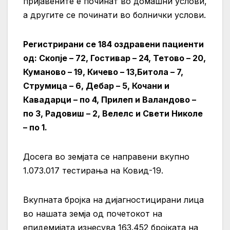
пријавените е починат во домашни услови,
а другите се починати во болнички услови.
Регистрирани сe 184 оздравени пациенти
од: Скопје – 72, Гостивар – 24, Тетово – 20,
Куманово – 19, Кичево – 13,Битола – 7,
Струмица – 6, Дебар – 5, Кочани и
Кавадарци – по 4, Прилеп и Валандово –
по 3, Радовиш – 2, Велелс и Свети Николе
– по 1.
Досега во земјата се направени вкупно
1.073.017 тестирања на Ковид-19.
Вкупната бројка на дијагностицирани лица
во нашата земја од почетокот на
епидемијата изнесува 163.452 бројката на