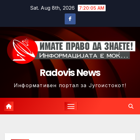
Skip
Sat. Aug 8th, 2026
7:20:07 AM
to
content
Radovis News
Информативен портал за Југоистокот!