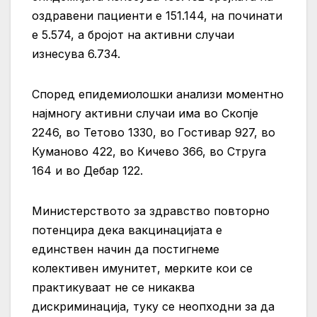
оздравени пациенти е 151.144, на починати
е 5.574, а бројот на активни случаи
изнесува 6.734.
Според епидемиолошки анализи моментно
најмногу активни случаи има во Скопје
2246, во Тетово 1330, во Гостивар 927, во
Куманово 422, во Кичево 366, во Струга
164 и во Дебар 122.
Министерството за здравство повторно
потенцира дека вакцинацијата е
единствен начин да постигнеме
колективен имунитет, мерките кои се
практикуваат не се никаква
дискриминација, туку се неопходни за да