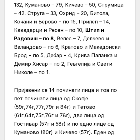
132, Куманово – 79, Кичево – 50, Струмица
– 42, Струга – 33, Охрид – 20, Битола,
Кочани и Берово – по 15, Прилеп – 14,
Кавадарци и Ресен – по 10,
Штип и
Радовиш – по 8,
Велес – 7, Делчево и
Валандово – по 6, Кратово и Македонски
Брод – по 5, Дебар – 4, Крива Паланка и
Демир Хисар – по 2, Гевгелија и Свети
Николе – по 1.
Пријавени се 14 починати лица и тоа по
пет починати лица од Скопје
(59г,74г,77г,79г и 84г) и Тетово
(61г,64г,75г,76г и 78г), две лица од
Гостивар (57г и 58г) и по едно лице од
Куманово (80г) и Кичево (57г). Еден од