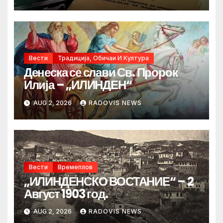
Вести
Традиција, Обичаи И Култура
Денеска се слави Св. Пророк
Илија – „ИЛИНДЕН“
AUG 2, 2026
RADOVIS NEWS
Вести
Времеплов
„ИЛИНДЕНСКО ВОСТАНИЕ“ – 2
Август 1903 год.
AUG 2, 2026
RADOVIS NEWS