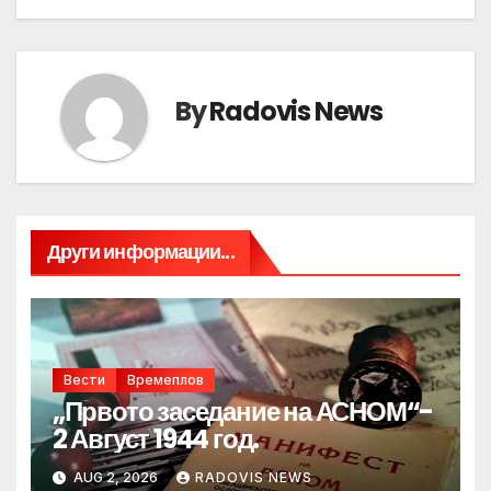
By
Radovis News
Други информации...
Вести
Времеплов
„Првото заседание на АСНОМ“-
2 Август 1944 год.
AUG 2, 2026
RADOVIS NEWS