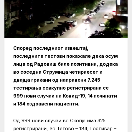
Според последниот извештај,
последните тестови покажале дека осум
лица од Радовиш биле позитивни, додека
во соседна Струмица четириесет и
двајца граќани
од направени 7.245
тестирањa севкупно регистрирани се
999 нови случаи на Ковид-19, 14 починати
и 184 оздравени пациенти.
Од 999 нови случаи во Скопје има 325
регистрирани, во Тетово – 184, Гостивар –