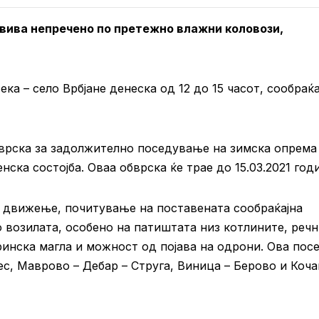
вива непречено по претежно влажни коловози,
а – село Врбјане денеска од 12 до 15 часот, сообраќа
обврска за задолжително поседување на зимска опрема
ска состојба. Оваа обврска ќе трае до 15.03.2021 год
 движење, почитување на поставената сообраќајна
 возилата, особено на патиштата низ котлините, реч
ринска магла и можност од појава на одрони. Ова пос
с, Маврово – Дебар – Струга, Виница – Берово и Коча