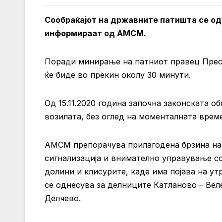
Сообраќајот на државните патишта се од
информираат од АМСМ.
Поради минирање на патниот правец Пресек
ќе биде во прекин околу 30 минути.
Од 15.11.2020 година започна законската 
возилата, без оглед на моменталната времен
АМСМ препорачува прилагодена брзина на
сигнализација и внимателно управување со
долини и клисурите, каде има појава на ут
се однесува за делниците Катланово – Веле
Делчево.