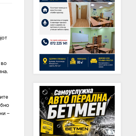
јот
 во
ина.
ните
ебно
ни –