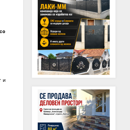
со
т и