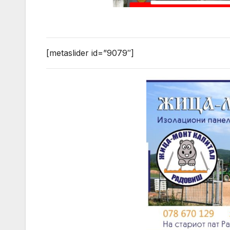
[metaslider id=”9079″]