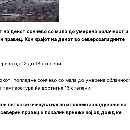
 на денот сончево со мала до умерена облачност и 
н правец. Кон крајот на денот во северозападните
рвал од 12 до 18 степени.
окот, попладне сончево со мала до умерена облачнос
а температура ќе достигне 16 степени.
кон петок се очекува нагло и големо заладување на
северен правец и локални врнежи кој од дожд ќе