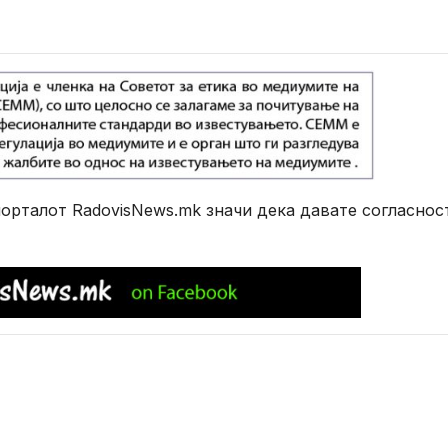
рталот RadovisNews.mk значи дека давате согласнос