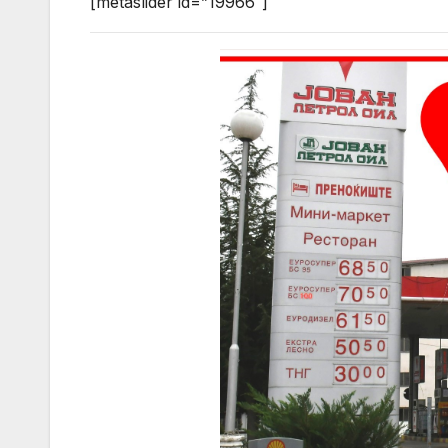
[metaslider id=”19966″]