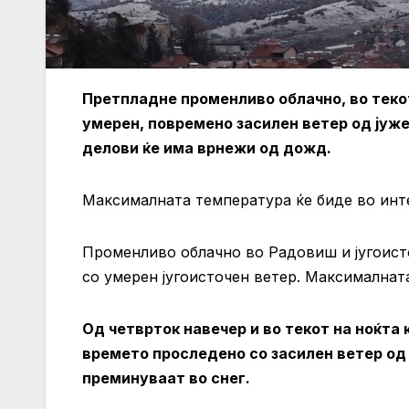
Претпладне променливо облачно, во текот
умерен, повремено засилен ветер од јуже
делови ќе има врнежи од дожд.
Максималната температура ќе биде во инте
Променливо облачно во Радовиш и југоист
со умерен југоисточен ветер. Максималнат
Од четврток навечер и во текот на ноќта 
времето проследено со засилен ветер од 
преминуваат во снег.