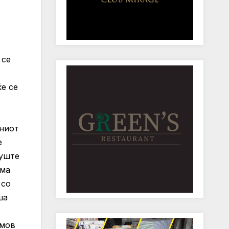
 се
е се
рниот
е
 уште
ема
 со
ша
емов