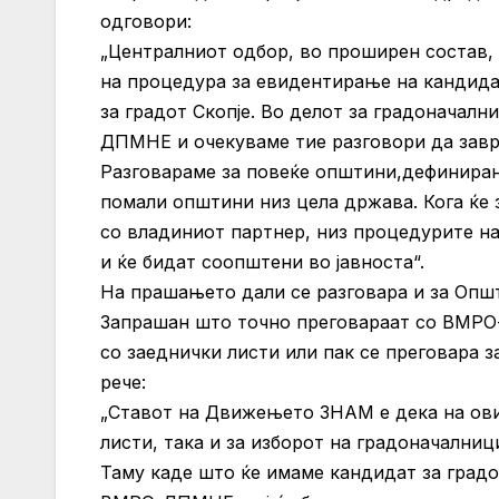
одговори:
„Централниот одбор, во проширен состав,
на процедура за евидентирање на кандидат
за градот Скопје. Во делот за градоначал
ДПМНЕ и очекуваме тие разговори да завр
Разговараме за повеќе општини,дефиниран
помали општини низ цела држава. Кога ќе 
со владиниот партнер, низ процедурите на
и ќе бидат соопштени во јавноста“.
На прашањето дали се разговара и за Опш
Запрашан што точно преговараат со ВМРО
со заеднички листи или пак се преговара 
рече:
„Ставот на Движењето ЗНАМ е дека на ови
листи, така и за изборот на градоначалниц
Таму каде што ќе имаме кандидат за град