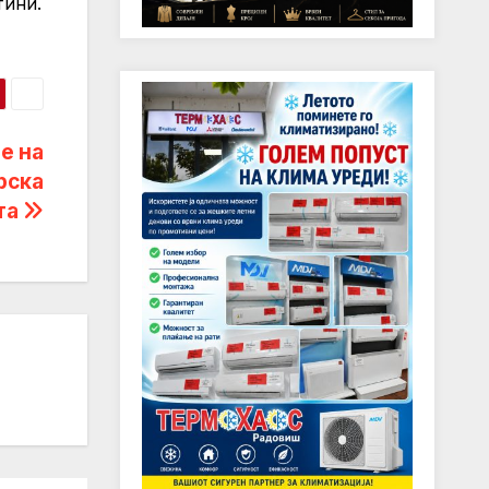
тини.
е на
рска
фта