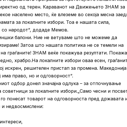
директно од терен. Караванот на Движењето ЗНАМ за
секое населено место, ќе влеземе во секоја месна зае
рамата за локалните избори. Тоа е нашата сила,
 со народот“, додаде Мемов.
иншки балони. Ние не ветуваме што не можеме да
изираме! Затоа што нашата политика не се темели на
 на граѓаните! ЗНАМ веќе покажува резултати. Покаж
едно, храбро.На локалните избори оваа есен, граѓани
ој искрен, решителен пристап за промена. Македонија
ј има право, но и одговорност“.
иот одбор донел значајна одлука – за отпочнување
 советници за локалните избори.„Само чесни и посве
е го понесат товарот на одговорноста пред државата 
и и недвосмислени:
интереси,