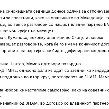
 на синоќешната седница донесе одлука за отпочнув
и за советници, како за општините во Македонија, т
ници, во тек се разговори со нашиот владин партнер В
шат кон крајот на месецот.
о е Куманово, неколку општини во Скопје и повеќе
завршат разговорите, кога ќе го имаме конечниот дог
 органите на партијата ќе бидат дефинирани кандида
тина Центар, Мемов одговори потврдно.
-ДПМНЕ, односно дали ќе одат со заеднички кандида
за поддршка во втор круг, портпаролот на ЗНАМ, Мем
е избори ќе настапиме самостојно, како на советнич
и.
оначалник од ЗНАМ, во договор со владиниот партнер