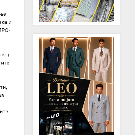
ање
ака и
МРО-
овор
тите
ти,
ов
ките