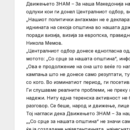
Движењето ЗНАМ – За наша Македонија на
одлуки кои ги донел Централниот одбор, в
„Нашиот политички ангажман не е декларати
иднината на секоја општина во нашата држ
поради визија, визија за европска, правед
Никола Мемов.
„Централниот одбор донесе едногласна одл
мотото: „Со срце за нашата општина“, инф
„Ова е продолжение на она што веќе го на
кампања што не донесе само резултати, т
со кого. Во изминатиот период, ги посетив
Ги слушавме реалните проблеми, не преку 
надежи. Ниту една теренска активност не 
разговор. Се беше, народ и движење, лице
Тој нагласи дека Движењето ЗНАМ – За на
„„Со срце за нашата општина“ не значи сам
ќе ја создадеме најавтентичната, најчеснат