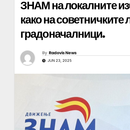
ЗНАМ на локалните из
како на советничките л
градоначалници.
By
Radovis News
JUN 23, 2025