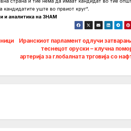
на страна и тие нема да имаат кандидат во тие опш
 кандидатите уште во првиот круг“.
и и аналитика на ЗНАМ
лници
Иранскиот парламент одлучи затварањ
теснецот оруски – клучна помо
артерија за глобалната трговија со на