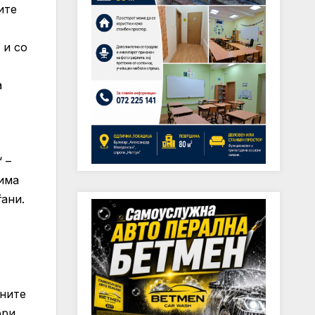
ите
 и со
а
 –
 има
ѓани.
аните
ори.