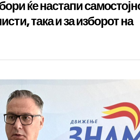
бори ќе настапи самостојн
исти, така и за изборот на