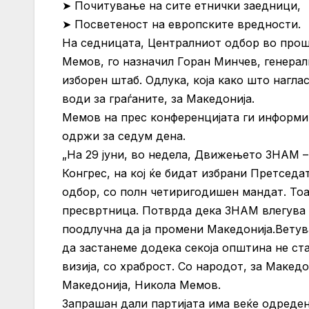
➤ Почитување на сите етнички заедници,
➤ Посветеност на европските вредности.
На седницата, Централниот одбор во прош
Мемов, го назначил Горан Минчев, генерал
изборен штаб. Одлука, која како што нагла
води за граѓаните, за Македонија.
Мемов на прес конференцијата ги информир
одржи за седум дена.
„На 29 јуни, во недела, Движењето ЗНАМ 
Конгрес, на кој ќе бидат избрани Претседа
одбор, со полн четиригодишен мандат. Тоа
пресвртница. Потврда дека ЗНАМ влегува 
поодлучна да ја промени Македонија.Ветув
да застанеме додека секоја општина не ст
визија, со храброст. Со народот, за Маке
Македонија, Никола Мемов.
Запрашан дали партијата има веќе одреде