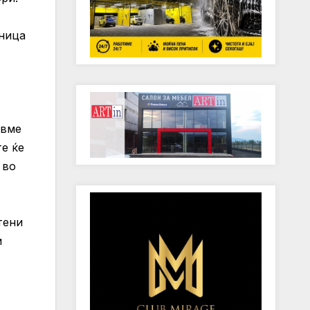
дница
авме
те ќе
 во
тени
и