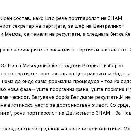
ирен состав, како што рече портпаролот на ЗНАМ,
ниот секретар на партијата, за шеф на Централниот
си Мемов, се темели на резултати, а следната битка ќе
аше новинарите за значајниот партиски настан што ќ
– За Наша Македонија ќе го одржи Вториот изборен
тел на партијата, нов состав на Централниот и Надзо
 нема да биде само формална процедура – тоа ќе бид
во нова фаза – уште поорганизирана, уште посилна и
аме чесност. Ветуваме борба.Ветуваме резултати.И н
ане вистинско место за достоинствен живот. Со срце,
донија“, рече портпаролот на Движењето ЗНАМ – За На
но кандидати за градаоначалници во кои општини, М