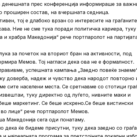
 денешната прес конференција информираше за важн
о проширен состав, на вчершната седница.
вен, тој е длабоко врзан со интересите на граѓаните
ава. Ние не сме тука поради политичка кариера, туку
на и храбра Македонија“ рече портпаролот на партијат
ука за почеток на вториот бран на активности, под
ормира Мемов. Тој нагласи дека ова не е формалност.
правивме, успешната кампања „Заедно повеќе знаеме“
уку доверба, надеж и чувство дека народот повторно
ме сите населени места. Се сретнавме со стотици гра
извештаи, туку директно од луѓето, нивните маки и
беше маркетинг. Се беше искрено.Се беше вистински
 во лице“ рече портпаролот Мемов.
ша Македонија сега оди понатаму.
о дека ќе бидеме присутни, туку дека заедно со граѓ
а и најреалната програма за претстојните локални изб