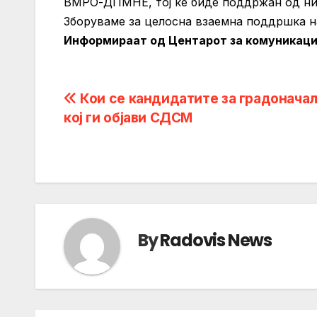
ВМРО-ДПМНЕ, тој ќе биде поддржан од нив
Зборуваме за целосна взаемна поддршка на
Информираат од Центарот за комуникаци
Post
Кои се кандидатите за градонача
кој ги објави СДСМ
navigation
By
Radovis News