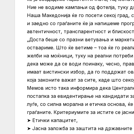
Ние не водиме кампањи од фотелја, туку 
Наша Македонија ќе го посети секој град, 
и заедно со граѓаните ќе ја напишеме прог
автентичност, транспарентност и блискост
„Доста беше со празни ветувања и маркет
оствариме. Што ќе ветиме – тоа ќе го реал
желби на моќници, туку на реални потреби
дека може да се води поинаку, чесно, прав
имаат вистински избор, да го поддржат ов
која законите важат за сите, каде што секо
Мемов исто така информира дека Централн
постапка за евидентирање на кандидати за
луѓе, со силна морална и етичка основа, ќ
граѓаните. Критериумите за истите се јасн
➤ Етички капацитет,
➤ Јасна заложба за заштита на државните 