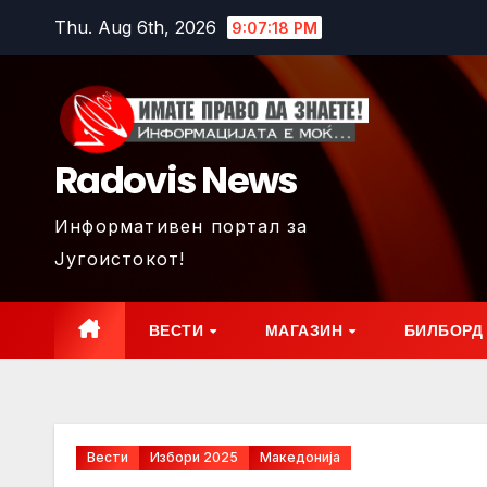
Skip
Thu. Aug 6th, 2026
9:07:20 PM
to
content
Radovis News
Информативен портал за
Југоистокот!
ВЕСТИ
МАГАЗИН
БИЛБОРД
Вести
Избори 2025
Македонија