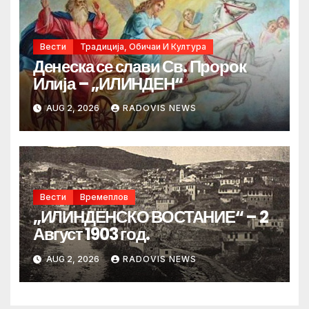
Вести
Традиција, Обичаи И Култура
Денеска се слави Св. Пророк
Илија – „ИЛИНДЕН“
AUG 2, 2026
RADOVIS NEWS
Вести
Времеплов
„ИЛИНДЕНСКО ВОСТАНИЕ“ – 2
Август 1903 год.
AUG 2, 2026
RADOVIS NEWS