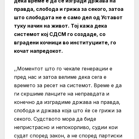
дека време е да се изгради држава на
правда, слобода и грижа за секого, затоа
што слободата не е само дел од Уставот
туку начин на живот. Тој кажа дека
системот кој СДСМ го создаде, со
вградени кочници во институциите, го
кочат напредокот.
,,Моментот што го чекале генерации е
пред нас и затоа велиме дека сега е
времето за ресет на системот. Време е да
ги скршиме ланците на неправдата и
конечно да изградиме држава на правда,
слобода и држава која што ќе се грижи за
секого. Судството мора да биде
непристрасно и непокорливо, судии кои
судат според закон, а не според партиски