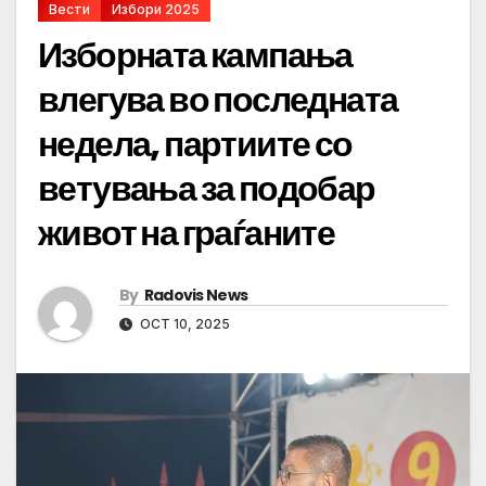
Вести
Избори 2025
Изборната кампања
влегува во последната
недела, партиите со
ветувања за подобар
живот на граѓаните
By
Radovis News
OCT 10, 2025