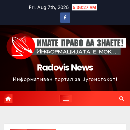
Skip
Fri. Aug 7th, 2026
5:36:29 AM
to
content
Radovis News
Информативен портал за Југоистокот!