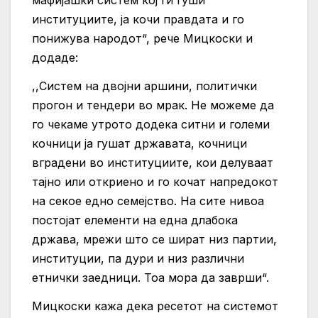
мафијашки систем кој ги гуши
институциите, ја кочи правдата и го
понижува народот“, рече Мицкоски и
додаде:
,,Систем на двојни аршини, политички
прогон и тендери во мрак. Не можеме да
го чекаме утрото додека ситни и големи
кочници ја гушат државата, кочници
вградени во институциите, кои делуваат
тајно или откриено и го кочат напредокот
на секое едно семејство. На сите нивоа
постојат елементи на една длабока
држава, мрежи што се шират низ партии,
институции, па дури и низ различни
етнички заедници. Тоа мора да заврши“.
Мицкоски кажа дека ресетот на системот