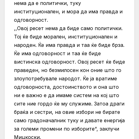
нема да е политички, туку
институционален, и мора да има правда и
одговорност.
,,Овој ресет нема да биде само политички.
Тој ќе биде морален, институционален и
народен. Ќе има правда и таа ќе биде брза.
Ќе има одговорност и таа ќе биде
вистинска одговорност. Овој ресет ќе биде
праведен, но безмилосен кон оние што го
злоупотребувале народот. Ќе ја вратиме
одговорноста, достоинството и она што
ни е важно е да имаме систем на кој што
сите ние гордо ќе му служиме. Затоа драги
браќа и сестри, на овие избори не бирате
само градоначалник туку и давате енергија
за големи промени по изборите“, заклучи
Мицкоски.