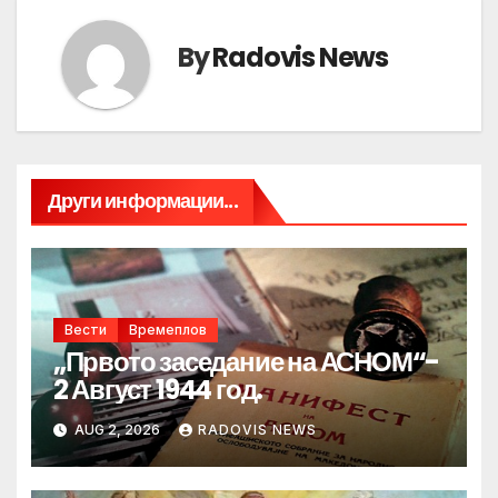
By
Radovis News
Други информации...
Вести
Времеплов
„Првото заседание на АСНОМ“-
2 Август 1944 год.
AUG 2, 2026
RADOVIS NEWS