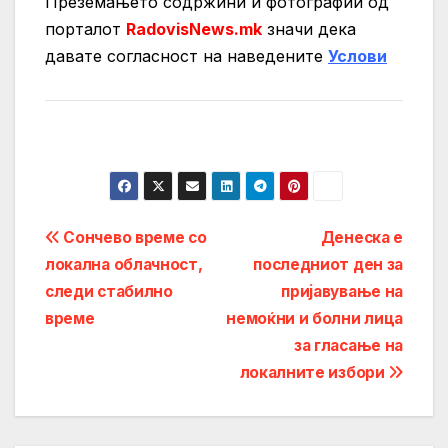
Преземањето содржини и фотографии од
порталот
RadovisNews.mk
значи дека
давате согласност на нaведените
Услови
Post
Сончево време со
Денеска е
локална облачност,
последниот ден за
navigation
следи стабилно
пријавување на
време
немоќни и болни лица
за гласање на
локалните избори