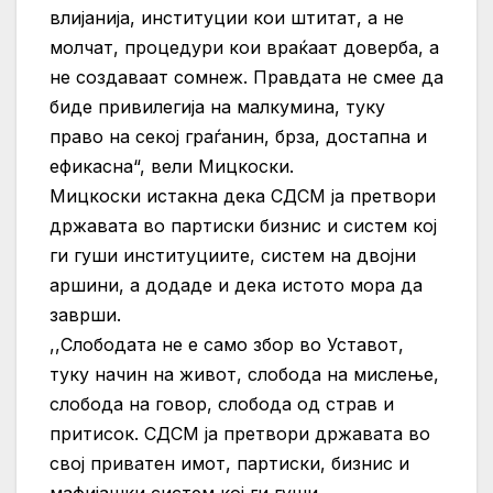
влијанија, институции кои штитат, а не
молчат, процедури кои враќаат доверба, а
не создаваат сомнеж. Правдата не смее да
биде привилегија на малкумина, туку
право на секој граѓанин, брза, достапна и
ефикасна“, вели Мицкоски.
Мицкоски истакна дека СДСМ ја претвори
државата во партиски бизнис и систем кој
ги гуши институциите, систем на двојни
аршини, а додаде и дека истото мора да
заврши.
,,Слободата не е само збор во Уставот,
туку начин на живот, слобода на мислење,
слобода на говор, слобода од страв и
притисок. СДСМ ја претвори државата во
свој приватен имот, партиски, бизнис и