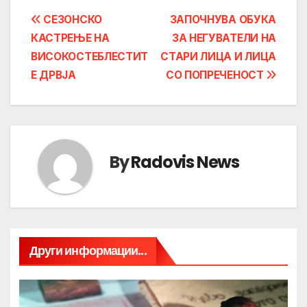
Post
СЕЗОНСКО
ЗАПОЧНУВА ОБУКА
КАСТРЕЊЕ НА
ЗА НЕГУВАТЕЛИ НА
navigation
ВИСОКОСТЕБЛЕСТИТ
СТАРИ ЛИЦА И ЛИЦА
Е ДРВЈА
СО ПОПРЕЧЕНОСТ
By
Radovis News
Други информации...