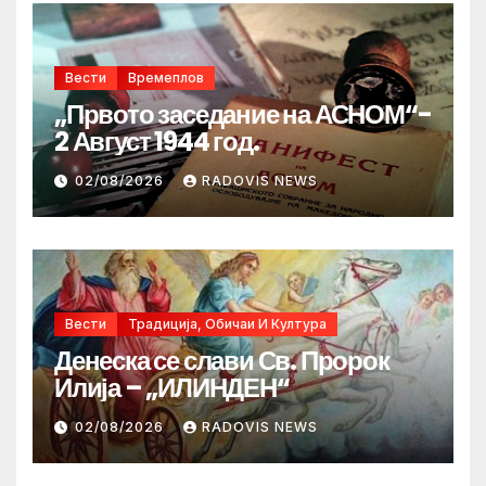
Вести
Времеплов
„Првото заседание на АСНОМ“-
2 Август 1944 год.
02/08/2026
RADOVIS NEWS
Вести
Традиција, Обичаи И Култура
Денеска се слави Св. Пророк
Илија – „ИЛИНДЕН“
02/08/2026
RADOVIS NEWS