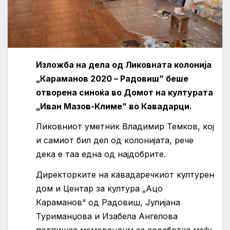
Изложба на дела од Ликовната колонија
„Караманов 2020 – Радовиш” беше
отворена синоќа во Домот на културата
„Иван Мазов-Климе” во Кавадарци.
Ликовниот уметник Владимир Темков, кој
и самиот бил дел од колонијата, рече
дека е таа една од најдобрите.
Директорките на кавадаречкиот културен
дом и Центар за култура „Ацо
Караманов“ од Радовиш, Јулијана
Туриманџова и Изабела Ангелова