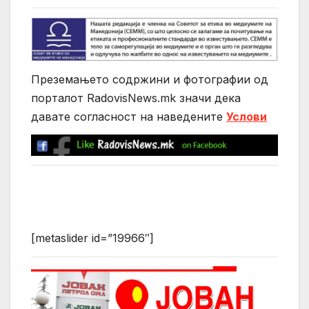
Преземањето содржини и фотографии од
порталот RadovisNews.mk значи дека
давате согласност на нaведените
Услови
[metaslider id=”19966″]