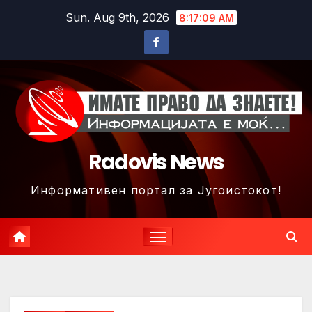
Skip
Sun. Aug 9th, 2026
8:17:12 AM
to
content
Radovis News
Информативен портал за Југоистокот!