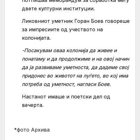
потпишаа меморандум за соработка меѓу
двете културни институции.
Ликовниот уметник Горан Боев говореше
за импресиите од учеството на
колонијата.
-Посакувам оваа колонија да живее и
понатаму и да продолжиме и на овој начин
да ја развиваме уметноста, да дадеме свој
придонес во животот на луѓето, во кој има
потреба од уметност, нагласи Боев.
Настанот имаше и поетски дел од
вечерта.
*фото Архива