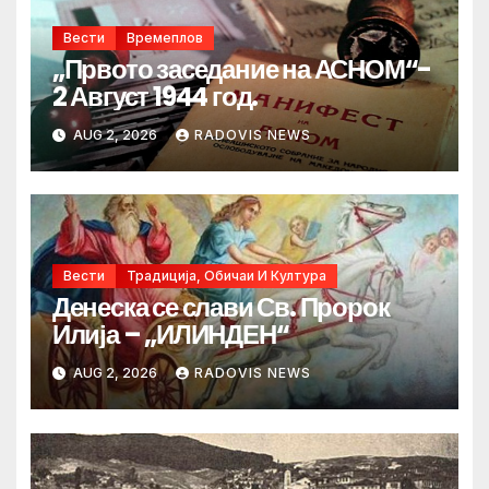
Вести
Времеплов
„Првото заседание на АСНОМ“-
2 Август 1944 год.
AUG 2, 2026
RADOVIS NEWS
Вести
Традиција, Обичаи И Култура
Денеска се слави Св. Пророк
Илија – „ИЛИНДЕН“
AUG 2, 2026
RADOVIS NEWS