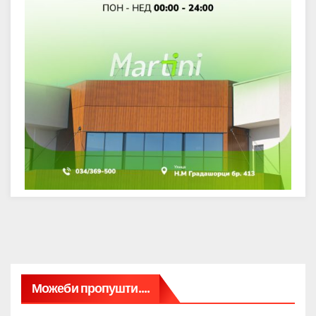
Можеби пропушти....