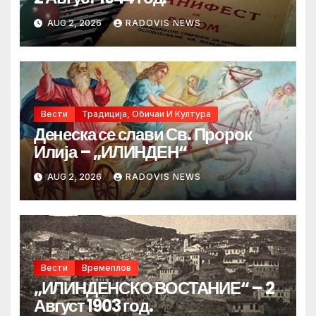
AUG 2, 2026
RADOVIS NEWS
Вести
Традиција, Обичаи И Култура
Денеска се слави Св. Пророк
Илија – „ИЛИНДЕН“
AUG 2, 2026
RADOVIS NEWS
Вести
Времеплов
„ИЛИНДЕНСКО ВОСТАНИЕ“ – 2
Август 1903 год.