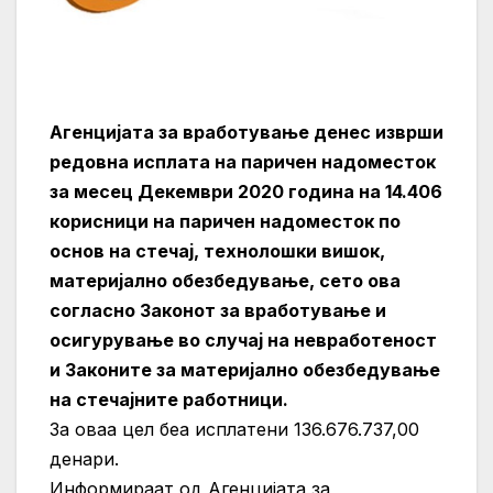
Агенцијата за вработување денес изврши
редовна исплата на паричен надоместок
за месец Декември 2020 година на 14.406
корисници на паричен надоместок по
основ на стечај, технолошки вишок,
материјално обезбедување, сето ова
согласно Законот за вработување и
осигурување во случај на невработеност
и Законите за материјално обезбедување
на стечајните работници.
За оваа цел беа исплатени 136.676.737,00
денари.
Информираат од Агенцијата за