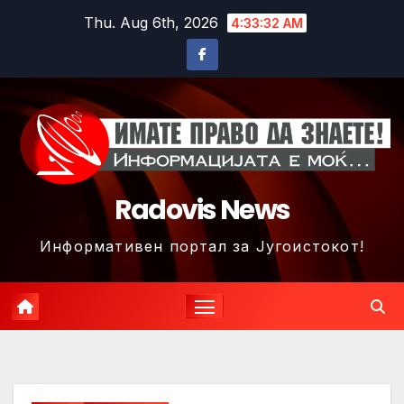
Skip
Thu. Aug 6th, 2026
4:33:35 AM
to
content
Radovis News
Информативен портал за Југоистокот!