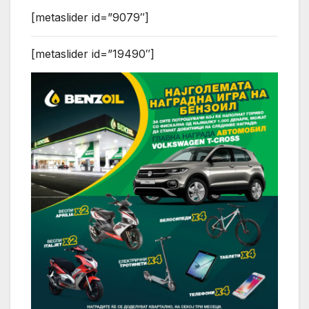
[metaslider id=”9079″]
[metaslider id=”19490″]