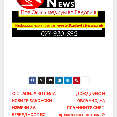
Post
CТАПИJA ВО CИЛА
ДОЖДЛИВО И
НОВИТЕ ЗАКОНCКИ
ОБЛАЧНО, НА
navigation
ИЗМЕНИ ЗА
ПЛАНИНИТЕ СНЕГ-
БЕЗБЕДНOCТ ВО
временска прогноза