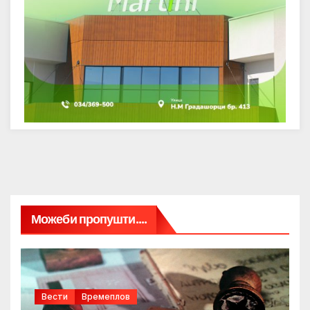
Можеби пропушти....
Вести
Времеплов