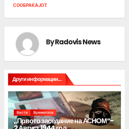
COOБPAЌAJOТ
By
Radovis News
Други информации...
Вести
Времеплов
„Првото заседание на АСНОМ“-
2 Август 1944 год.