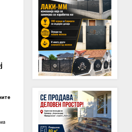
ј
ните
ма