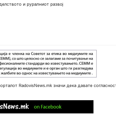
делството и руралниот развој
рталот RadovisNews.mk значи дека давате согласнос