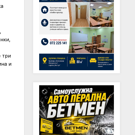
ка
,
инки,
 три
ина и