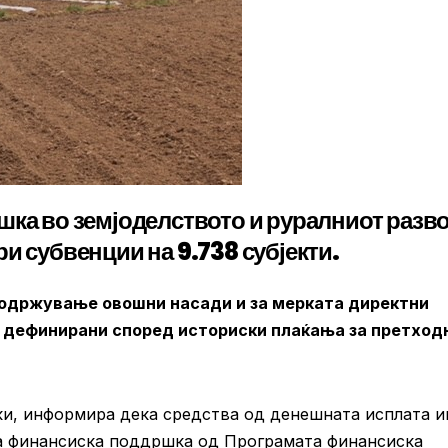
шка во земјоделството и руралниот разво
и субвенции на 9.738 субјекти.
а одржување овошни насади и за мерката директни
а дефинирани според историски плаќања за претход
ки, информира дека средства од денешната исплата и
за финансиска поддршка од Програмата финансиска