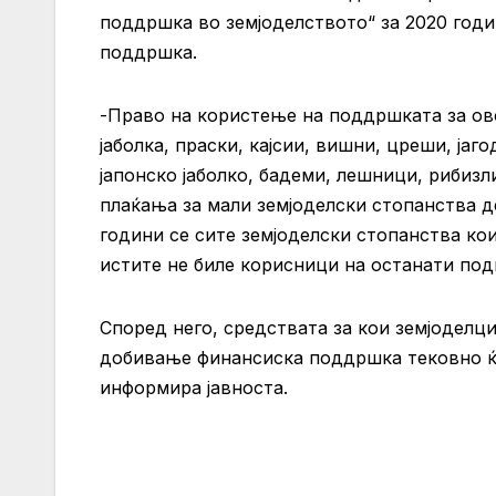
поддршка во земјоделството“ за 2020 годи
поддршка.
-Право на користење на поддршката за ов
јаболка, праски, кајсии, вишни, цреши, ја
јапонско јаболко, бадеми, лешници, рибизл
плаќања за мали земјоделски стопанства 
години се сите земјоделски стопанства кои
истите не биле корисници на останати под
Според него, средствата за кои земјоделц
добивање финансиска поддршка тековно ќе с
информира јавноста.