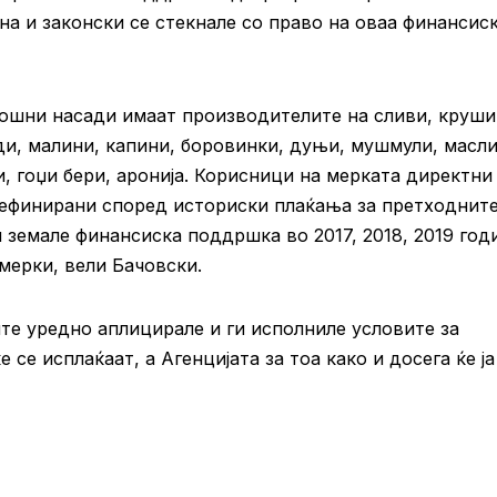
на и законски се стекнале со право на оваа финансис
ошни насади имаат производителите на сливи, круши
годи, малини, капини, боровинки, дуњи, мушмули, масл
и, гоџи бери, аронија. Корисници на мерката директни
дефинирани според историски плаќања за претходните
 земале финансиска поддршка во 2017, 2018, 2019 год
мерки, вели Бачовски.
ите уредно аплицирале и ги исполниле условите за
е исплаќаат, а Агенцијата за тоа како и досега ќе ја