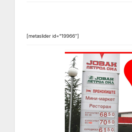
[metaslider id=”19966″]