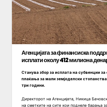
Агенцијата за финансиска поддр
исплати околу 412 милиона денар
Станува збор за исплата на субвенции з
плаќања за мали земјоделски стопанств
три години.
Директорот на Агенцијата, Никица Бачовс
на сметките на сите кои поднеле барања 