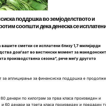
нсиска поддршка во земјоделството и
Агротим соопшти дека денеска се исплатен
 вашите сметки се исплатени близу 1,7 милијарди
едства доаѓаат во вистински момент за македонски
ата производствена сезона“, рече меѓу другото
от за аплицирање за финансиска поддршка е продолже
80 денари по килограм за прва класа произведен и
, и 60 денари за трета класа произведен и предаден т