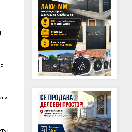
и
те
н и
утун