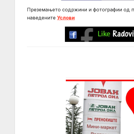
Преземањето содржини и фотографии од по
нaведените
Услови