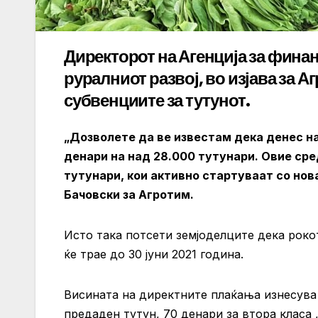
Директорот на Агенција за фина
руралниот развој, во изјава за 
субвенциите за тутунот.
„Дозволете да ве известам дека денес на
денари на над 28.000 тутунари. Овие ср
тутунари, кои активно стартуваат со нов
Бачовски за Агротим.
Исто така потсети земјоделците дека рок
ќе трае до 30 јуни 2021 година.
Висината на директните плаќања изнесува 
предаден тутун, 70 денари за втора класа 