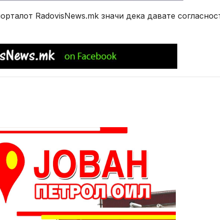
рталот RadovisNews.mk значи дека давате согласнос