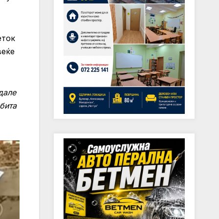
еток
веќе
дале
рбита