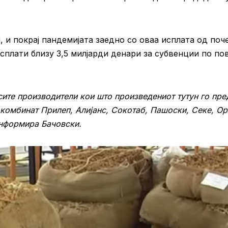
 и покрај пандемијата заедно со оваа исплата од поч
сплати близу 3,5 милјарди денари за субвенции по по
 сите производители кои што произведениот тутун го пре
 комбинат Прилеп, Алијанс, Сокотаб, Пашоски, Секе, О
информира Бачовски.