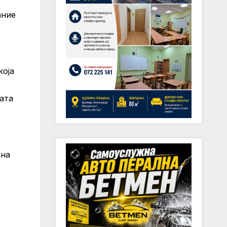
ание
која
ата
 на