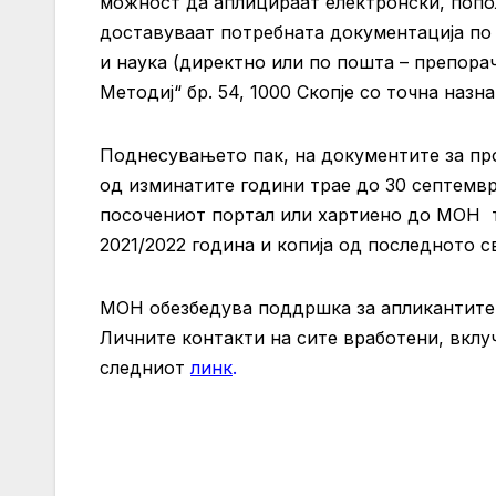
можност да аплицираат електронски, попол
доставуваат потребната документација по
и наука (директно или по пошта – препорач
Методиј“ бр. 54, 1000 Скопје со точна наз
Поднесувањето пак, на документите за пр
од изминатите години трае до 30 септември
посочениот портал или хартиено до МОН т
2021/2022 година и копија од последното с
МОН обезбедува поддршка за апликантите 
Личните контакти на сите вработени, вклуч
следниот
линк
.