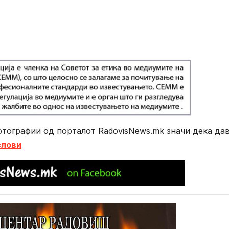
тографии од порталот RadovisNews.mk значи дека да
слови