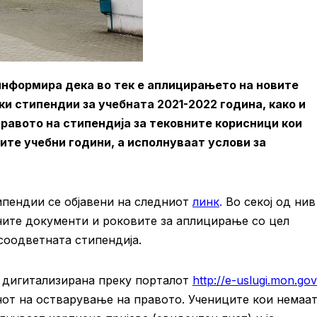
информира дека во тек е аплицирањето на новите
и стипендии за учебната 2021-2022 година, како и
равото на стипендија за тековните корисници кои
тите учебни години, а исполнуваат услови за
ипендии се објавени на следниот
линк
.
Во секој од нив
ните документи и роковите за аплицирање со цел
соодветната стипендија.
 дигитализирана преку порталот
http://e-uslugi.mon.go
нот на остварување на правото. Учениците кои немаа