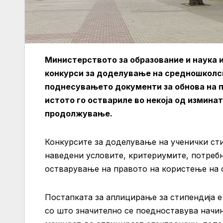
Министерството за образование и наука 
конкурси за доделување на средношколск
поднесувањето документи за обнова на п
истото го оствариле во некоја од измина
продолжување.
Конкурсите за доделување на ученички ст
наведени условите, критериумите, потреб
остварување на правото на користење на 
Постапката за аплицирање за стипендија е
со што значително се поедноставува начи