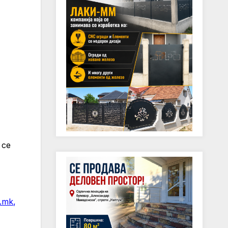
 се
v.mk
,
т