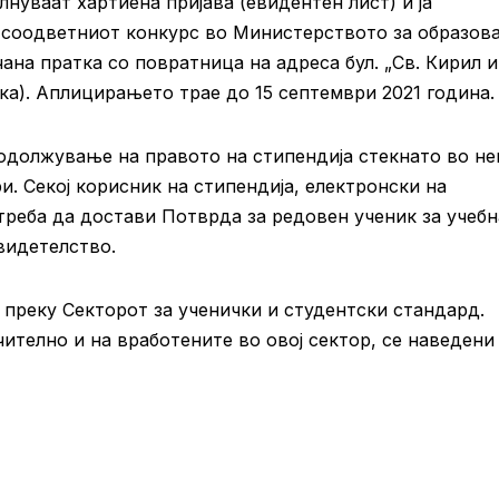
нуваат хартиена пријава (евидентен лист) и ја
 соодветниот конкурс во Министерството за образов
ана пратка со повратница на адреса бул. „Св. Кирил и
нака). Аплицирањето трае до 15 септември 2021 година.
одолжување на правото на стипендија стекнато во не
. Секој корисник на стипендија, електронски на
реба да достави Потврда за редовен ученик за учебн
видетелство.
преку Секторот за ученички и студентски стандард.
ително и на вработените во овој сектор, се наведени