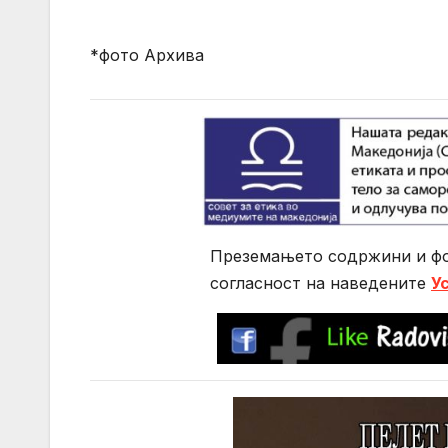
*фото Архива
Преземањето содржини и фо
согласност на нaведените
У