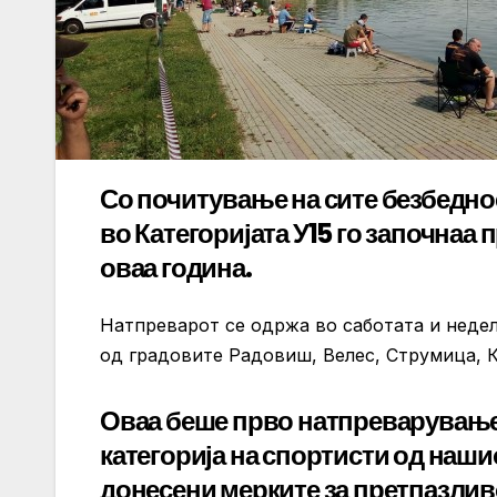
Со почитување на сите безбедно
во Категоријата У15 го започна
оваа година.
Натпреварот се одржа во саботата и недела
од градовите Радовиш, Велес, Струмица, 
Оваа беше прво натпреварување 
категорија на спортисти од нашио
донесени мерките за претпазлив