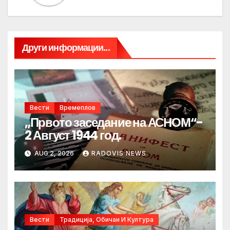
Други информации...
Вести
Времеплов
„Првото заседание на АСНОМ“-
2 Август 1944 год.
AUG 2, 2026
RADOVIS NEWS
Вести
Традиција, Обичаи И Култура