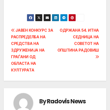
Post
ЈАВЕН КОНКУРС ЗА
ОДРЖАНА 54. ИТНА
РАСПРЕДЕЛБА НА
СЕДНИЦА НА
navigation
СРЕДСТВА НА
СОВЕТОТ НА
ЗДРУЖЕНИЈА НА
ОПШТИНА РАДОВИШ
ГРАЃАНИ ОД
ОБЛАСТА НА
КУЛТУРАТА
By
Radovis News