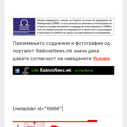
Преземањето содржини и фотографии од
порталот RadovisNews.mk значи дека
давате согласност на нaведените
Услови
[metaslider id=”19966″]