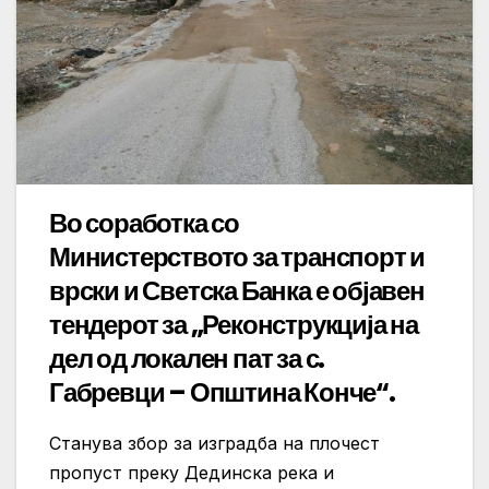
Во соработка со
Министерството за транспорт и
врски и Светска Банка е објавен
тендерот за „Реконструкција на
дел од локален пат за с.
Габревци – Општина Конче“.
Станува збор за изградба на плочест
пропуст преку Дединска река и