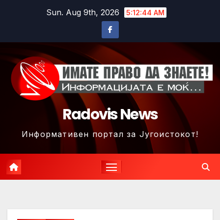
Skip
Sun. Aug 9th, 2026
5:12:47 AM
to
content
Radovis News
Информативен портал за Југоистокот!