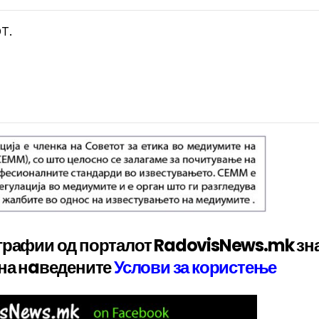
Т.
графии од порталот RadovisNews.mk зн
 на нaведените
Услови за користење