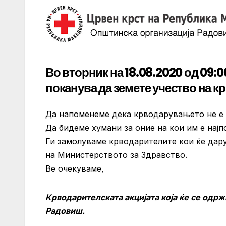
Во вторник на 18.08.2020 од 09:
поканува да земете учество на к
Да напоменеме дека крводарувањето не е п
Да бидеме хумани за оние на кои им е најп
Ги замолуваме крводарителите кои ќе дар
на Министерството за Здравство.
Ве очекуваме,
Крводарителската акцијата која ќе се одр
Радовиш.