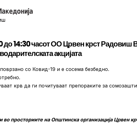
00 до 14:30 часот ОО Црвен крст Радовиш 
рводарителската акцијата
оврзано со Ковид-19 и е сосема безбедно.
отребно.
уваат крв да ги почитуваат препораките за сомозашт
жи во просториите на Општинска организација Црвен кр