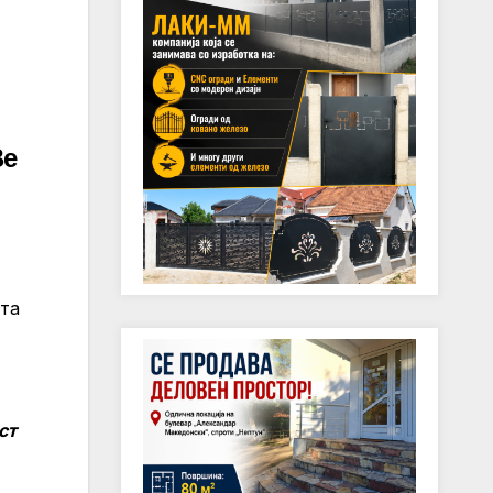
Ве
ита
ст