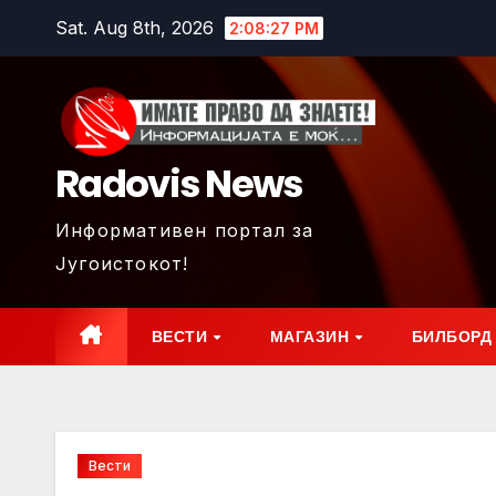
Skip
Sat. Aug 8th, 2026
2:08:28 PM
to
content
Radovis News
Информативен портал за
Југоистокот!
ВЕСТИ
МАГАЗИН
БИЛБОРД
Вести