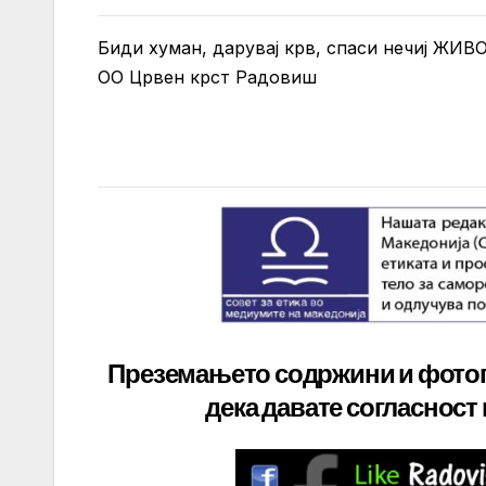
Биди хуман, дарувај крв, спаси нечиј ЖИВО
ОО Црвен крст Радовиш
Преземањето содржини и фото
дека давате
согласност