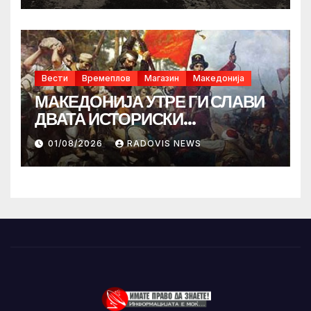
Вести
Времеплов
Магазин
Македонија
МАКЕДОНИЈА УТРЕ ГИ СЛАВИ
ДВАТА ИСТОРИСКИ
ИЛИНДЕНА!
01/08/2026
RADOVIS NEWS