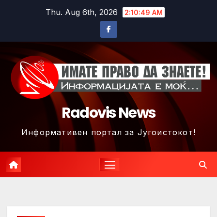
Skip
Thu. Aug 6th, 2026
2:10:52 AM
to
content
Radovis News
Информативен портал за Југоистокот!