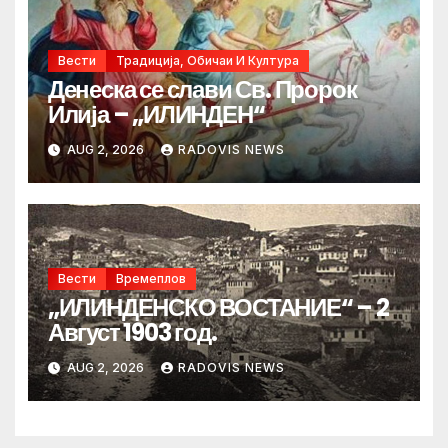
Вести
Традиција, Обичаи И Култура
Денеска се слави Св. Пророк
Илија – „ИЛИНДЕН“
AUG 2, 2026
RADOVIS NEWS
Вести
Времеплов
„ИЛИНДЕНСКО ВОСТАНИЕ“ – 2
Август 1903 год.
AUG 2, 2026
RADOVIS NEWS