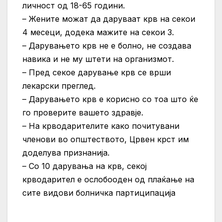
личност од 18-65 години.
– Жените можат да даруваат крв на секои
4 месеци, додека мажите на секои 3.
– Дарувањето крв не е болно, не создава
навика и не му штети на организмот.
– Пред секое дарување крв се врши
лекарски преглед.
– Дарувањето крв е корисно со тоа што ќе
го проверите вашето здравје.
– На крводарителите како почитувани
членови во општеството, Црвен крст им
доделува признанија.
– Со 10 дарувања на крв, секој
крводарител е ослобооден од плаќање на
сите видови болничка партиципација