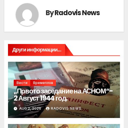
By
Radovis News
Други информации...
Вести
Времеплов
„Првото заседание на АСНОМ“-
2 Август 1944 год.
AUG 2, 2026
RADOVIS NEWS