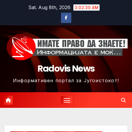
Skip
Sat. Aug 8th, 2026
3:02:33 AM
to
content
Radovis News
Информативен портал за Југоистокот!