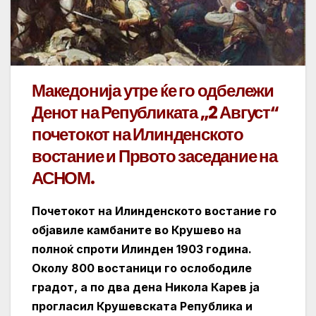
Македонија утре ќе го одбележи
Денот на Републиката „2 Август“
почетокот на Илинденското
востание и Првото заседание на
АСНОМ.
Почетокот на Илинденското востание го
објавиле камбаните во Крушево на
полноќ спроти Илинден 1903 година.
Околу 800 востаници го ослободиле
градот, а по два дена Никола Карев ја
прогласил Крушевската Република и