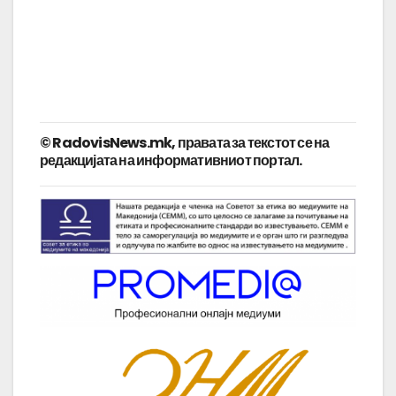
© RadovisNews.mk, правата за текстот се на
редакцијата на информативниот портал.