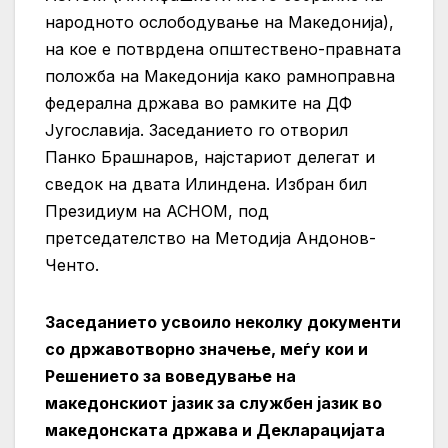
народното ослободување на Македонија),
на кое е потврдена општествено-правната
положба на Македонија како рамноправна
федерална држава во рамките на ДФ
Југославија. Заседанието го отворил
Панко Брашнаров, најстариот делегат и
сведок на двата Илиндена. Избран бил
Президиум на АСНОМ, под
претседателство на Методија Андонов-
Ченто.
Заседанието усвоило неколку документи
со државотворно значење, меѓу кои и
Решението за воведување на
македонскиот јазик за службен јазик во
македонската држава и Декларацијата