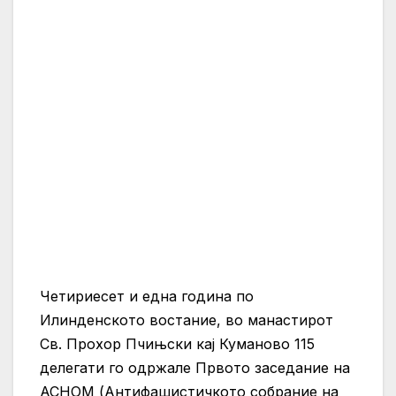
Четириесет и една година по
Илинденското востание, во манастирот
Св. Прохор Пчињски кај Куманово 115
делегати го одржале Првото заседание на
АСНОМ (Антифашистичкото собрание на