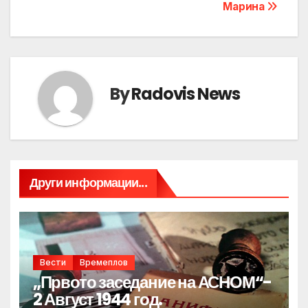
Марина
By
Radovis News
Други информации...
Вести
Времеплов
„Првото заседание на АСНОМ“-
2 Август 1944 год.