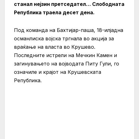
станал нејзин претседател… Слободната
Република траела десет дена.
Под команда на Бахтијар-паша, 18-илјадна
османлиска војска тргнала во акција за
враќање на власта во Крушево.
Последните истрели на Мечкин Камен и
загинувањето на војводата Питу Гули, го
означиле и крајот на Крушевската
Република.