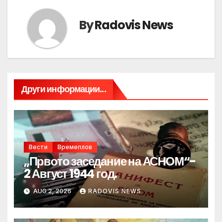
By
Radovis News
Други информации...
Вести
Времеплов
„Првото заседание на АСНОМ“-
2 Август 1944 год.
AUG 2, 2026
RADOVIS NEWS