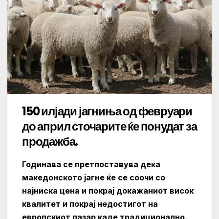
150 илјади јагниња од февруари
до април сточарите ќе понудат за
продажба.
Годинава се претпоставува дека
македонското јагне ќе се соочи со
најниска цена и покрај докажаниот висок
квалитет и покрај недостигот на
европскиот пазар каде традиционално