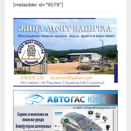
[metaslider id=”9079″]