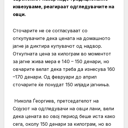
извезуваме, реагираат одгледувачите на
овци.
Сточарите не се согласуваат со
откупувачите дека цената на домашното
јагне ја диктира купувачот од надвор.
Откупната цена за килограм во моментот
за јагне жива мера е 140 – 150 денари, но
овчарите велат дека треба да изнесува 160
–170 денари. Од февруари до април
сточарите ќе понудат 150 илјади јагниња.
Никола Ѓеоргиев, претседателот на
Сојузот на одгледувачи на овци лани, вели
дека цената во овој период беше иста како
сега, околу 150 денари за килограм, но во