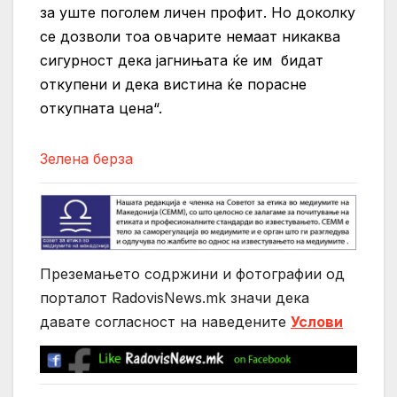
за уште поголем личен профит. Но доколку
се дозволи тоа овчарите немаат никаква
сигурност дека јагнињата ќе им бидат
откупени и дека вистина ќе порасне
откупната цена“.
Зелена берза
Преземањето содржини и фотографии од
порталот RadovisNews.mk значи дека
давате согласност на нaведените
Услови