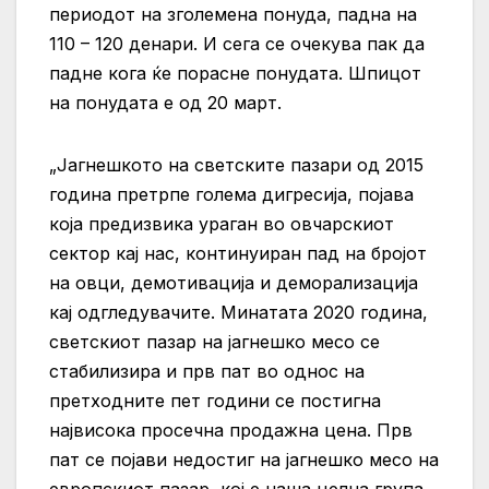
периодот на зголемена понуда, падна на
110 – 120 денари. И сега се очекува пак да
падне кога ќе порасне понудата. Шпицот
на понудата е од 20 март.
„Јагнешкото на светските пазари од 2015
година претрпе голема дигресија, појава
која предизвика ураган во овчарскиот
сектор кај нас, континуиран пад на бројот
на овци, демотивација и деморализација
кај одгледувачите. Минатата 2020 година,
светскиот пазар на јагнешко месо се
стабилизира и прв пат во однос на
претходните пет години се постигна
највисока просечна продажна цена. Прв
пат се појави недостиг на јагнешко месо на
европскиот пазар, кој е наша целна група.