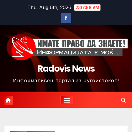
Skip
Thu. Aug 6th, 2026
2:07:58 AM
to
content
Radovis News
Информативен портал за Југоистокот!