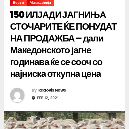
Вести
Македонија
150 ИЛЈАДИ ЈАГНИЊА
СТОЧАРИТЕ ЌЕ ПОНУДАТ
НА ПРОДАЖБА – дали
Македонското јагне
годинава ќе се сооч со
најниска откупна цена
By
Radovis News
FEB 12, 2021