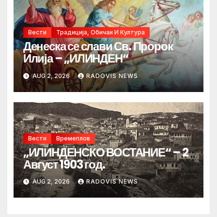
Вести
Традиција, Обичаи И Култура
Денеска се слави Св. Пророк
Илија – „ИЛИНДЕН“
AUG 2, 2026
RADOVIS NEWS
Вести
Времеплов
„ИЛИНДЕНСКО ВОСТАНИЕ“ – 2
Август 1903 год.
AUG 2, 2026
RADOVIS NEWS