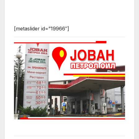
[metaslider id=”19966″]