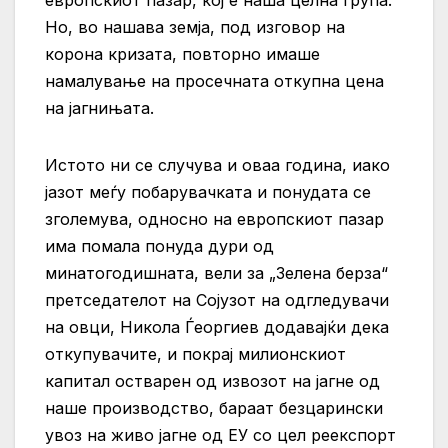
Но, во нашава земја, под изговор на
корона кризата, повторно имаше
намалување на просечната откупна цена
на јагнињата.
Истото ни се случува и оваа година, иако
јазот меѓу побарувачката и понудата се
зголемува, односно на европскиот пазар
има помала понуда дури од
минатогодишната, вели за „Зелена берза“
претседателот на Сојузот на одгледувачи
на овци, Никола Ѓеоргиев додавајќи дека
откупувачите, и покрај милионскиот
капитал остварен од извозот на јагне од
наше производство, бараат безцарински
увоз на живо јагне од ЕУ со цел реекспорт