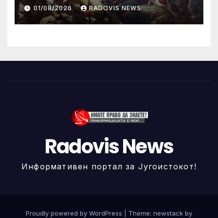
ИЛИНДЕНА!
01/08/2026
RADOVIS NEWS
Radovis News
Информативен портал за Југоистокот!
Proudly powered by WordPress
|
Theme: newstack by