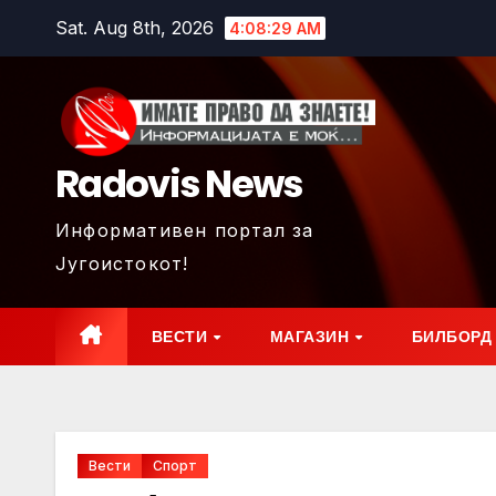
Skip
Sat. Aug 8th, 2026
4:08:30 AM
to
content
Radovis News
Информативен портал за
Југоистокот!
ВЕСТИ
МАГАЗИН
БИЛБОРД
Вести
Спорт