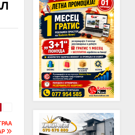
АЛ
ГРАА
АР