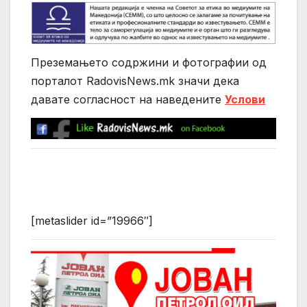
Преземањето содржини и фотографии од
порталот RadovisNews.mk значи дека
давате согласност на нaведените
Услови
[metaslider id=”19966″]