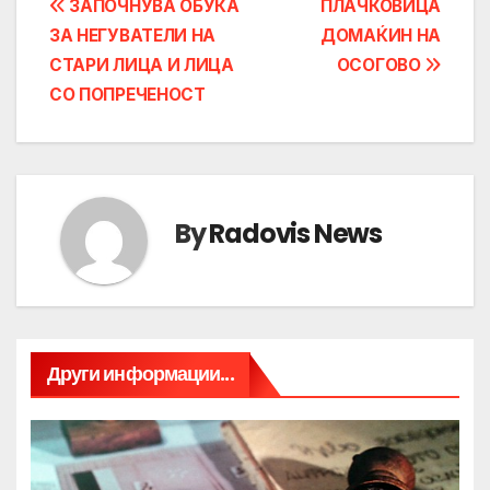
Post
ЗАПОЧНУВА ОБУКА
ПЛАЧКОВИЦА
ЗА НЕГУВАТЕЛИ НА
ДОМАЌИН НА
navigation
СТАРИ ЛИЦА И ЛИЦА
ОСОГОВО
СО ПОПРЕЧЕНОСТ
By
Radovis News
Други информации...