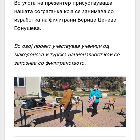
Во улога на презентер присуствуваше
нашата сограѓанка која се занимава со
изработка на филиграни Верица Ценева
Ефнушева.
Во овој проект учествуваа ученици од
македонска и турска националност кои се
запознаа со филигранството.