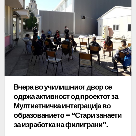
Вчера во училишниот двор се
одржа активност од проектот за
Мултиетничка интеграција во
образованието – “Стари занаети
за изработка на филиграни”.