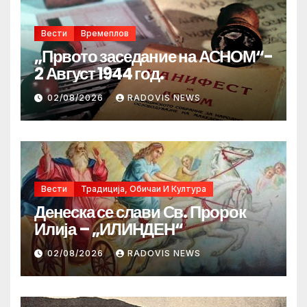
Вести
Времеплов
„Првото заседание на АСНОМ“-
2 Август 1944 год.
02/08/2026
RADOVIS NEWS
Вести
Традиција, Обичаи И Култура
Денеска се слави Св. Пророк
Илија – „ИЛИНДЕН“
02/08/2026
RADOVIS NEWS