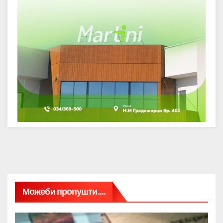
Можеби пропушти....