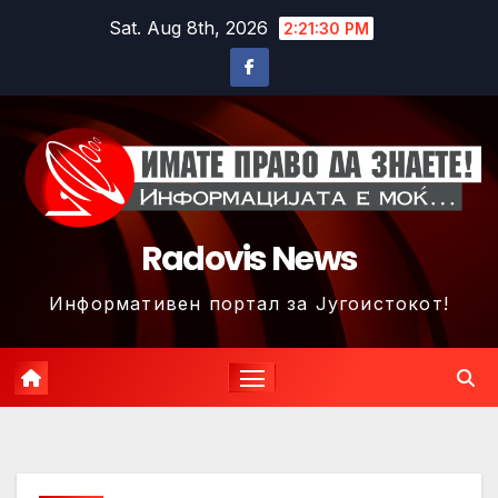
Skip
Sat. Aug 8th, 2026
2:21:33 PM
to
content
Radovis News
Информативен портал за Југоистокот!