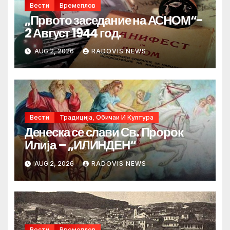
Вести
Времеплов
„Првото заседание на АСНОМ“-
2 Август 1944 год.
AUG 2, 2026
RADOVIS NEWS
Вести
Традиција, Обичаи И Култура
Денеска се слави Св. Пророк
Илија – „ИЛИНДЕН“
AUG 2, 2026
RADOVIS NEWS
Вести
Времеплов