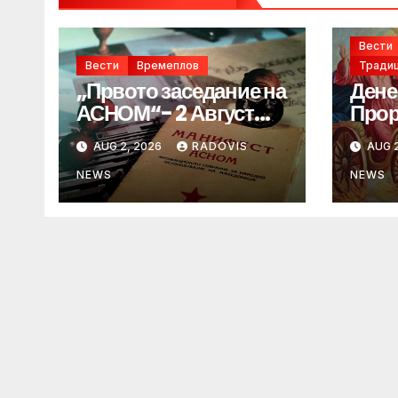
Вести
Вести
Времеплов
Традиц
„Првото заседание на
Дене
АСНОМ“- 2 Август
Прор
1944 год.
„ИЛ
AUG 2, 2026
RADOVIS
AUG 2
NEWS
NEWS