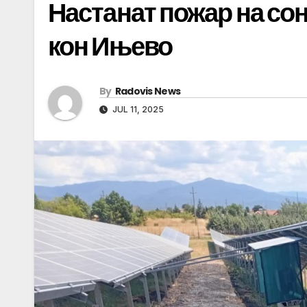
Настанат пожар на со
кон Ињево
By
Radovis News
JUL 11, 2025