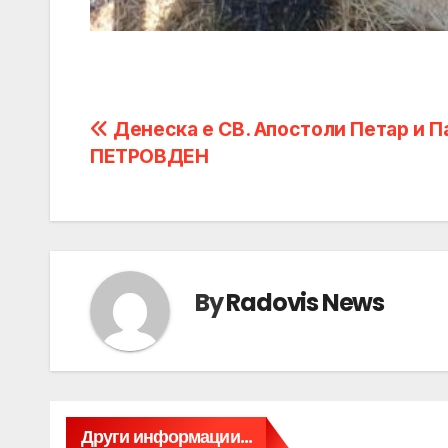
Post
Денеска е СВ. Апостоли Петар и П
ПЕТРОВДЕН
navigation
By
Radovis News
Други информации...