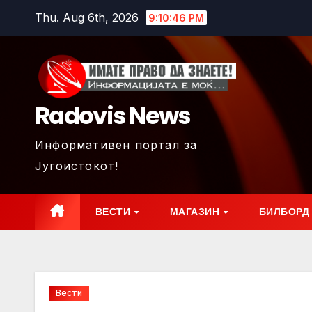
Skip
Thu. Aug 6th, 2026
9:10:48 PM
to
content
Radovis News
Информативен портал за
Југоистокот!
ВЕСТИ
МАГАЗИН
БИЛБОРД
Вести