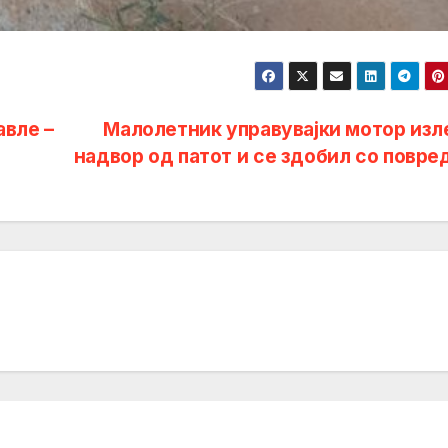
авле –
Малолетник управувајки мотор изл
надвор од патот и се здобил со повр