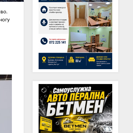
ево.
ногу