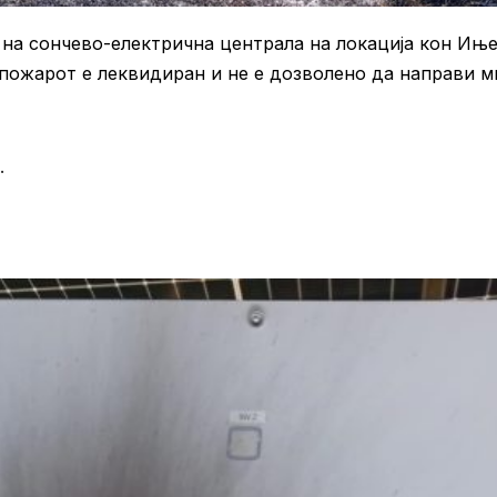
 на сончево-електрична централа на локација кон Ињ
пожарот е леквидиран и не е дозволено да направи м
.