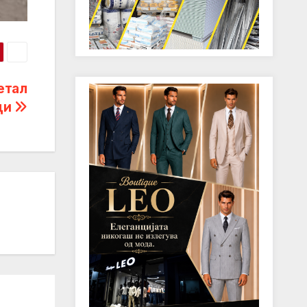
етал
еди