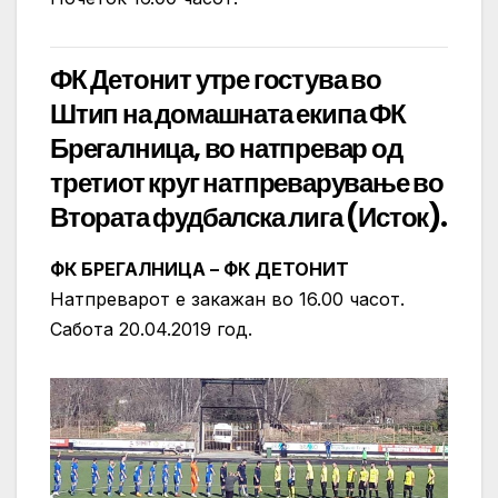
ФК Детонит утре гостува во
Штип на домашната екипа ФК
Брегалница, во натпревар од
третиот круг натпреварување во
Втората фудбалска лига (Исток).
ФК БРЕГАЛНИЦА – ФК ДЕТОНИТ
Натпреварот е закажан во 16.00 часот.
Сабота 20.04.2019 год.