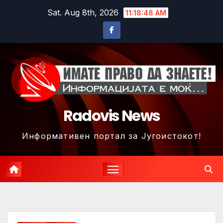
Skip
Sat. Aug 8th, 2026
11:18:51 AM
to
content
Radovis News
Информативен портал за Југоистокот!