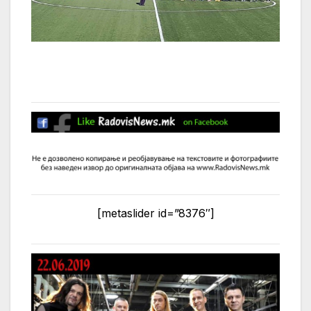
[metaslider id=”8376″]