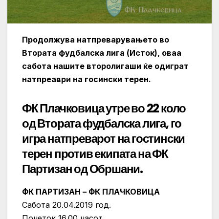
Продолжува натпреварувањето во
Втората фудбалска лига (Исток), оваа
сабота нашите второлигаши ќе одиграт
натпреаври на госински терен.
ФК Плачковица утре во 22 коло
од Втората фудбалска лига, го
игра натпреварот на гостински
терен против екипата на ФК
Партизан од Обршани.
ФК ПАРТИЗАН – ФК ПЛАЧКОВИЦА
Сабота 20.04.2019 год.
Почеток 16.00 часот.