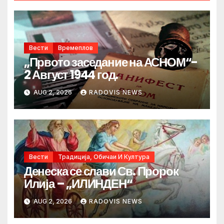
Вести
Времеплов
„Првото заседание на АСНОМ“-
2 Август 1944 год.
AUG 2, 2026
RADOVIS NEWS
Вести
Традиција, Обичаи И Култура
Денеска се слави Св. Пророк
Илија – „ИЛИНДЕН“
AUG 2, 2026
RADOVIS NEWS