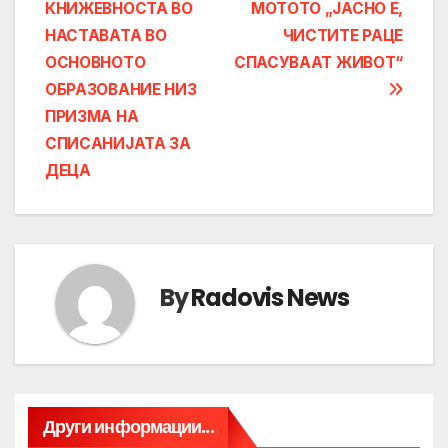
КНИЖЕВНОСТА ВО
МОТОТО „ЈАСНО Е,
navigation
НАСТАВАТА ВО
ЧИСТИТЕ РАЦЕ
ОСНОВНОТО
СПАСУВААТ ЖИВОТ“
ОБРАЗОВАНИЕ НИЗ
ПРИЗМА НА
СПИСАНИЈАТА ЗА
ДЕЦА
By
Radovis News
Други информации...