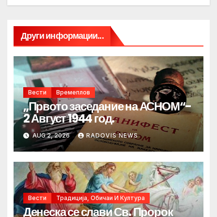
Други информации...
Вести
Времеплов
„Првото заседание на АСНОМ“-
2 Август 1944 год.
AUG 2, 2026
RADOVIS NEWS
Вести
Традиција, Обичаи И Култура
Денеска се слави Св. Пророк