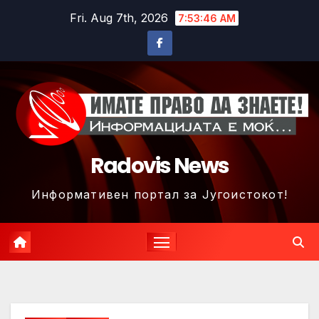
Skip
Fri. Aug 7th, 2026
7:53:49 AM
to
content
Radovis News
Информативен портал за Југоистокот!