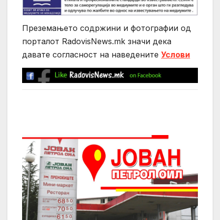
Преземањето содржини и фотографии од
порталот RadovisNews.mk значи дека
давате согласност на нaведените
Услови