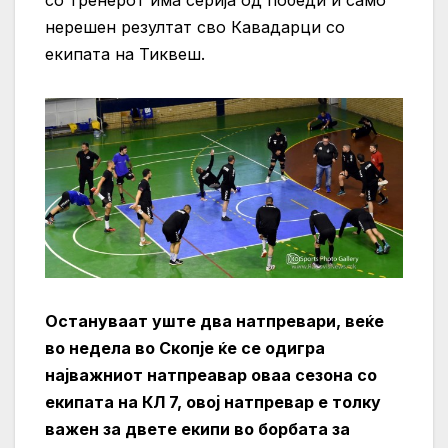
нерешен резултат сво Кавадарци со
екипата на Тиквеш.
Остануваат уште два натпревари, веќе
во недела во Скопје ќе се одигра
најважниот натпреавар оваа сезона со
екипата на КЛ 7, овој натпревар е толку
важен за двете екипи во борбата за