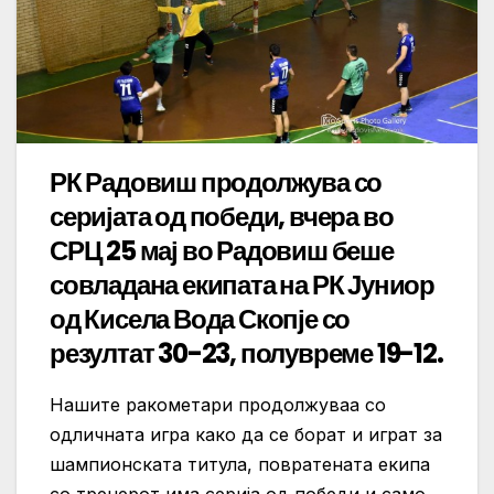
РК Радовиш продолжува со
серијата од победи, вчера во
СРЦ 25 мај во Радовиш беше
совладана екипата на РК Јуниор
од Кисела Вода Скопје со
резултат 30-23, полувреме 19-12.
Нашите ракометари продолжуваа со
одличната игра како да се борат и играт за
шампионската титула, повратената екипа
со тренерот има серија од победи и само