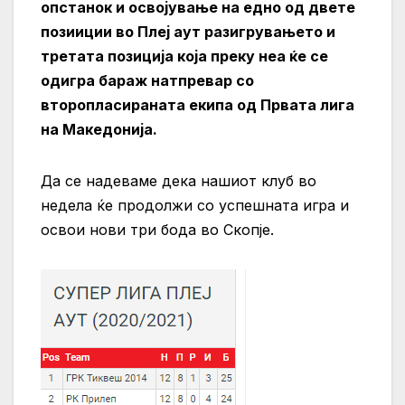
опстанок и освојување на едно од двете
позииции во Плеј аут разигрувањето и
третата позиција која преку неа ќе се
одигра бараж натпревар со
второпласираната екипа од Првата лига
на Македонија.
Да се надеваме дека нашиот клуб во
недела ќе продолжи со успешната игра и
освои нови три бода во Скопје.